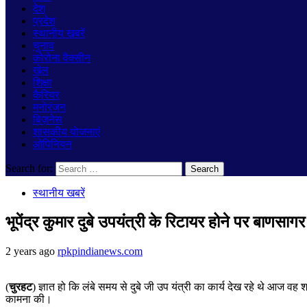
देश
प्रदेश
स्थानीय खबरें
चुनाव
कोरोना वैक्सीन
खेल
शिक्षा
कैरियर
मनोरंजन
बिज़नेस
शासकीय योजनाएं
ओपिनियन
Search for:
स्थानीय खबरें
भूपेंद्र कुमार दुबे उपयंत्री के रिटायर होने पर बाणस
2 years ago
rpkpindianews.com
(
चुरहट
) ज्ञात हो कि लंबे समय से दुबे जी उप यंत्री का कार्य देख रहे थे आज वह
कामना की।