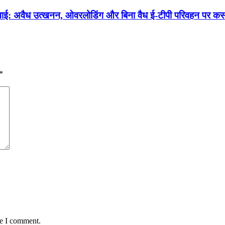
कार्रवाई: अवैध उत्खनन, ओवरलोडिंग और बिना वैध ई-टीपी परिवहन पर क
*
me I comment.