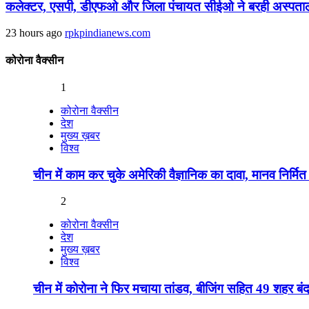
कलेक्टर, एसपी, डीएफओ और जिला पंचायत सीईओ ने बरही अस्पताल म
23 hours ago
rpkpindianews.com
कोरोना वैक्सीन
1
कोरोना वैक्सीन
देश
मुख्य ख़बर
विश्व
चीन में काम कर चुके अमेरिकी वैज्ञानिक का दावा, मानव निर्म
2
कोरोना वैक्सीन
देश
मुख्य ख़बर
विश्व
चीन में कोरोना ने फिर मचाया तांडव, बीजिंग सहित 49 शहर बं