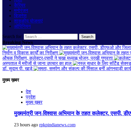
कैरियर
मनोरंजन
बिज़नेस
शासकीय योजनाएं
ओपिनियन
Search for:
Breaking News
निर्माण व विकास कार्यों का निरीक्षण
औचक निरीक्षण, कलेक्टर-एसपी ने चखा मध्याह्न भोजन, परखी गुणवत्ता
अस्पताल में मरीजों से जाना उपचार का हाल
डॉ. सुदाम पी. खाड़े
मुख्य ख़बर
देश
प्रदेश
मुख्य ख़बर
मुख्यमंत्री जन-विश्वास अभियान के तहत कलेक्टर, एसपी, डीए
23 hours ago
rpkpindianews.com