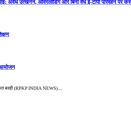
कार्रवाई: अवैध उत्खनन, ओवरलोडिंग और बिना वैध ई-टीपी परिवहन पर क
िक्षण
का आयोजन
या पुरस्कृत बरही (RPKP INDIA NEWS)…