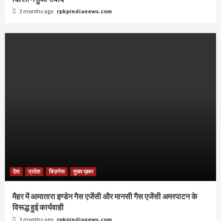
3 months ago
rpkpindianews.com
देश
प्रदेश
बिज़नेस
मुख्य ख़बर
मैहर में आमातारा इण्डेन गैस एजेंसी और मानसी गैस एजेंसी अमरपाटन के
विरूद्ध हुई कार्यवाही
3 months ago
rpkpindianews.com