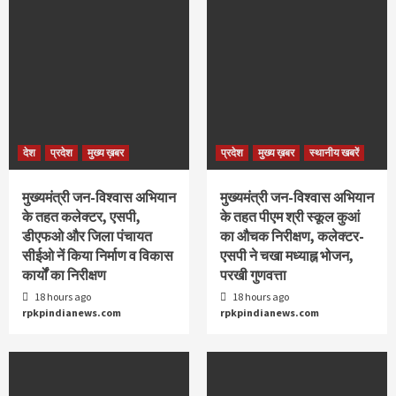
देश
प्रदेश
मुख्य ख़बर
प्रदेश
मुख्य ख़बर
स्थानीय खबरें
मुख्यमंत्री जन-विश्वास अभियान
मुख्यमंत्री जन-विश्वास अभियान
के तहत कलेक्टर, एसपी,
के तहत पीएम श्री स्कूल कुआं
डीएफओ और जिला पंचायत
का औचक निरीक्षण, कलेक्टर-
सीईओ नें किया निर्माण व विकास
एसपी ने चखा मध्याह्न भोजन,
कार्यों का निरीक्षण
परखी गुणवत्ता
18 hours ago
18 hours ago
rpkpindianews.com
rpkpindianews.com