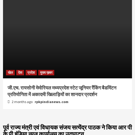
खेल
देश
प्रदेश
मुख्य ख़बर
जी.एच. रायसोनी मेमोरियल मध्यप्रदेश स्टेट जूनियर रैंकिंग बैडमिंटन
प्रतियोगिता में अकादमी खिलाड़ियों का शानदार प्रदर्शन
2 months ago
rpkpindianews.com
पूर्व राज्य मंत्री एवं विधायक संजय सत्येंद्र पाठक ने किया आर पी
के पी इंडिया न्यूज़ कार्यालय का उद्घाटन