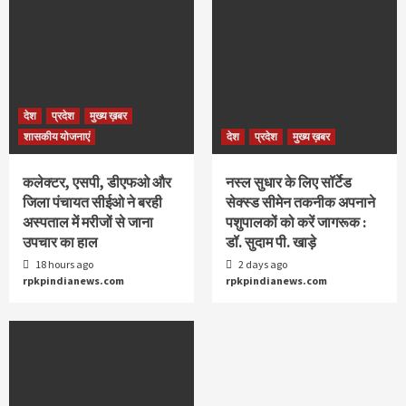
देश
प्रदेश
मुख्य ख़बर
शासकीय योजनाएं
देश
प्रदेश
मुख्य ख़बर
कलेक्टर, एसपी, डीएफओ और
नस्ल सुधार के लिए सॉर्टेड
जिला पंचायत सीईओ ने बरही
सेक्स्ड सीमेन तकनीक अपनाने
अस्पताल में मरीजों से जाना
पशुपालकों को करें जागरूक :
उपचार का हाल
डॉ. सुदाम पी. खाड़े
18 hours ago
2 days ago
rpkpindianews.com
rpkpindianews.com