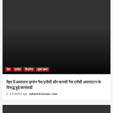
देश
प्रदेश
बिज़नेस
मुख्य ख़बर
मैहर में आमातारा इण्डेन गैस एजेंसी और मानसी गैस एजेंसी अमरपाटन के
विरूद्ध हुई कार्यवाही
3 months ago
rpkpindianews.com