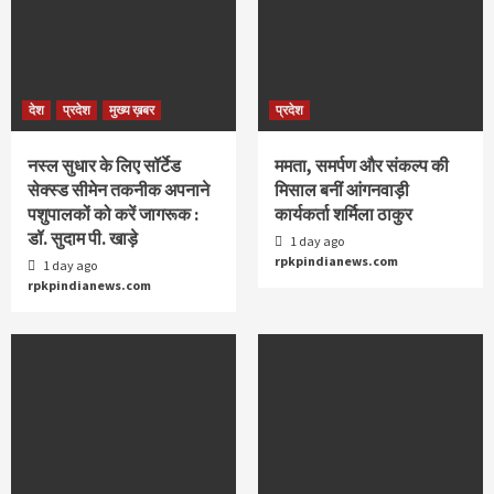
देश
प्रदेश
मुख्य ख़बर
प्रदेश
नस्ल सुधार के लिए सॉर्टेड
ममता, समर्पण और संकल्प की
सेक्स्ड सीमेन तकनीक अपनाने
मिसाल बनीं आंगनवाड़ी
पशुपालकों को करें जागरूक :
कार्यकर्ता शर्मिला ठाकुर
डॉ. सुदाम पी. खाड़े
1 day ago
rpkpindianews.com
1 day ago
rpkpindianews.com