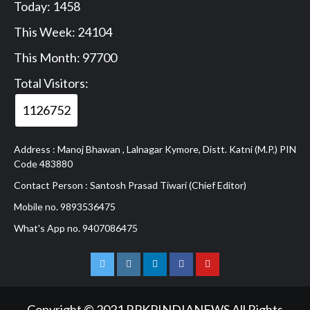
Today: 1458
This Week: 24104
This Month: 97700
Total Visitors:
1126752
Address : Manoj Bhawan , Lalnagar Kymore, Distt. Katni (M.P.) PIN
Code 483880
Contact Person : Santosh Prasad Tiwari (Chief Editor)
Mobile no. 9893536475
What's App no. 9407086475
Twitter
Instagram
Linkedln
Facebook
Youtube
Copyright © 2021 RPKPINDIANEWS All Rights