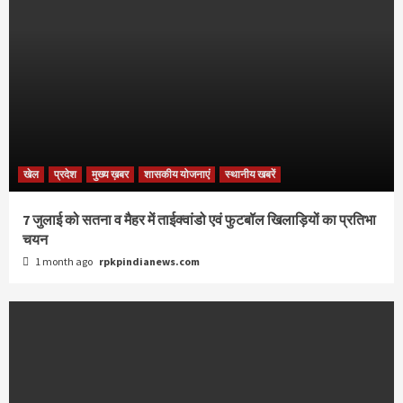
खेल
प्रदेश
मुख्य ख़बर
शासकीय योजनाएं
स्थानीय खबरें
7 जुलाई को सतना व मैहर में ताईक्वांडो एवं फुटबॉल खिलाड़ियों का प्रतिभा
चयन
1 month ago
rpkpindianews.com