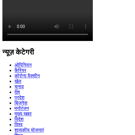
न्यूज़ केटेगरी
ओपिनियन
कैरियर
कोरोना वैक्सीन
खेल
चुनाव
देश
प्रदेश
बिज़नेस
मनोरंजन
मुख्य ख़बर
विदेश
विश्व
शासकीय योजनाएं