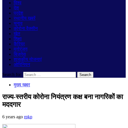
विश्व
देश
प्रदेश
स्थानीय खबरें
चुनाव
कोरोना वैक्सीन
खेल
शिक्षा
कैरियर
मनोरंजन
बिज़नेस
शासकीय योजनाएं
ओपिनियन
Search for:
मुख्य ख़बर
राज्य-स्तरीय कोरोना नियंत्रण कक्ष बना नागरिकों का
मददगार
6 years ago
rpkp