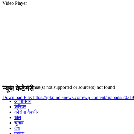
Video Player
न्यूज़ केटेगरी
Media error: Format(s) not supported or source(s) not found
Download File: https://rpkpindianews.com/wp-content/uploads/202
ओपिनियन
कैरियर
कोरोना वैक्सीन
00:00
खेल
चुनाव
देश
प्रदेश