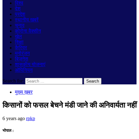
विश्व
देश
प्रदेश
स्थानीय खबरें
चुनाव
कोरोना वैक्सीन
खेल
शिक्षा
कैरियर
मनोरंजन
बिज़नेस
शासकीय योजनाएं
ओपिनियन
Search for:
मुख्य ख़बर
किसानों को फसल बेचने मंडी जाने की अनिवार्यता नहीं
6 years ago
rpkp
भोपाल :