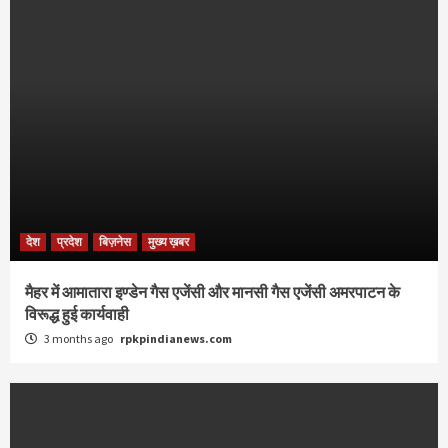
देश
प्रदेश
बिज़नेस
मुख्य ख़बर
मैहर में आमातारा इण्डेन गैस एजेंसी और मानसी गैस एजेंसी अमरपाटन के
विरूद्ध हुई कार्यवाही
3 months ago
rpkpindianews.com