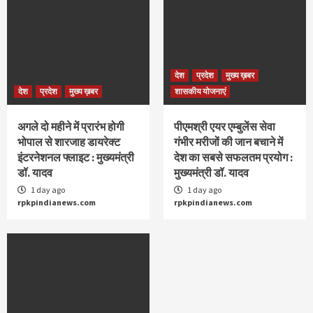
देश
प्रदेश
मुख्य ख़बर
देश
प्रदेश
मुख्य ख़बर
शासकीय योजनाएं
अगले दो महीने में प्रारंभ होगी
पीएमश्री एयर एम्बुलेंस सेवा
भोपाल से शारजाह डायरेक्ट
गंभीर मरीजों की जान बचाने में
इंटरनेशनल फ्लाइट : मुख्यमंत्री
देश का सबसे सफलतम प्रयोग :
डॉ. यादव
मुख्यमंत्री डॉ. यादव
1 day ago
1 day ago
rpkpindianews.com
rpkpindianews.com