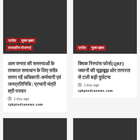
प्रदेश
मुख्य ख़बर
शासकीय योजनाएं
प्रदेश
मुख्य ख़बर
आम जनता की समस्याओं के
क्विक रिस्पांस फोर्स(QRF)
तत्काल समाधान के लिए सदैव
जवानों की सूझबूझ ओर तत्परता
तत्पर रहें अधिकारी-कर्मचारी एवं
से टली बड़ी दुर्घटना
जनप्रतिनिधि : प्रभारी मंत्री
1 day ago
श्री परमार
rpkpindianews.com
1 day ago
rpkpindianews.com