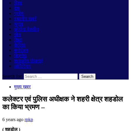
विश्व
देश
प्रदेश
स्थानीय खबरें
चुनाव
कोरोना वैक्सीन
खेल
शिक्षा
कैरियर
मनोरंजन
बिज़नेस
शासकीय योजनाएं
ओपिनियन
Search for:
मुख्य ख़बर
कलेक्टर एवं पुलिस अधीक्षक ने शहरी क्षेत्र शहडोल
का किया भ्रमण –
6 years ago
rpkp
( शहडोल )