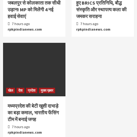
जबलपुर से कोलकाता तक सीधी
हुए BRICS प्रतिनिधि, बौद्ध
उड़ान! MP को मिलेंगी 4 नई
संस्कृति और स्थापत्य कला की
हवाई सेवाएं
जमकर सराहना
7 hours ago
7 hours ago
rpkpindianews.com
rpkpindianews.com
खेल
देश
प्रदेश
मुख्य ख़बर
मध्यप्रदेश की बेटी खुशी दाभाड़े
का बड़ा कमाल, भारतीय फेंसिंग
टीम में बनाई जगह
7 hours ago
rpkpindianews.com