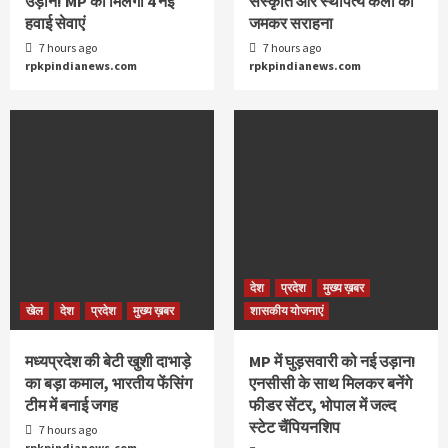
उड़ान! MP को मिलेंगी 4 नई
संस्कृति और स्थापत्य कला की
हवाई सेवाएं
जमकर सराहना
7 hours ago
7 hours ago
rpkpindianews.com
rpkpindianews.com
देश
प्रदेश
मुख्य ख़बर
खेल
देश
प्रदेश
मुख्य ख़बर
शासकीय योजनाएं
मध्यप्रदेश की बेटी खुशी दाभाड़े
MP में घुड़सवारी को नई उड़ान!
का बड़ा कमाल, भारतीय फेंसिंग
एनसीसी के साथ मिलकर बनेंगे
टीम में बनाई जगह
फीडर सेंटर, भोपाल में जल्द
स्टेट चैंपियनशिप
7 hours ago
rpkpindianews.com