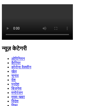
न्यूज़ केटेगरी
ओपिनियन
कैरियर
कोरोना वैक्सीन
खेल
चुनाव
देश
प्रदेश
बिज़नेस
मनोरंजन
मुख्य ख़बर
विदेश
विश्व