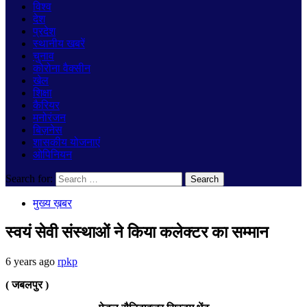
विश्व
देश
प्रदेश
स्थानीय खबरें
चुनाव
कोरोना वैक्सीन
खेल
शिक्षा
कैरियर
मनोरंजन
बिज़नेस
शासकीय योजनाएं
ओपिनियन
Search for:
मुख्य ख़बर
स्वयं सेवी संस्थाओं ने किया कलेक्टर का सम्मान
6 years ago
rpkp
( जबलपुर )