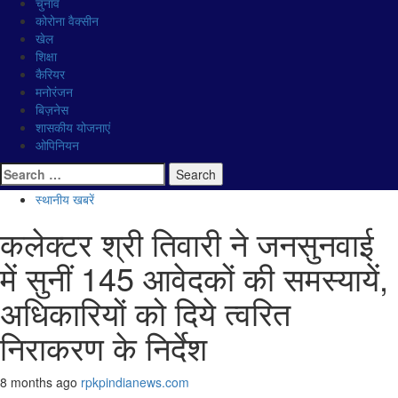
चुनाव
कोरोना वैक्सीन
खेल
शिक्षा
कैरियर
मनोरंजन
बिज़नेस
शासकीय योजनाएं
ओपिनियन
Search for:
स्थानीय खबरें
कलेक्‍टर श्री तिवारी ने जनसुनवाई
में सुनीं 145 आवेदकों की समस्‍यायें,
अधिकारियों को दिये त्वरित
निराकरण के निर्देश
8 months ago
rpkpindianews.com