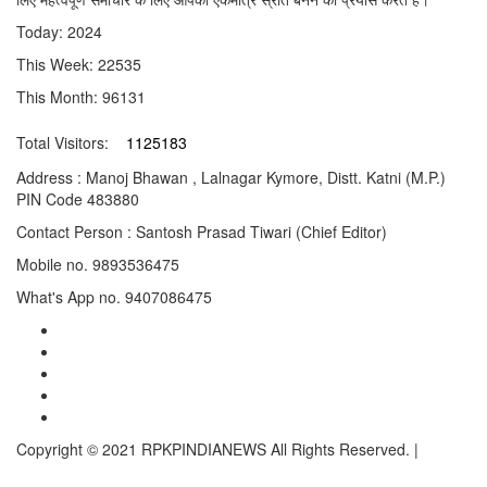
Today: 2024
This Week: 22535
This Month: 96131
Total Visitors:
1125183
Address : Manoj Bhawan , Lalnagar Kymore, Distt. Katni (M.P.)
PIN Code 483880
Contact Person : Santosh Prasad Tiwari (Chief Editor)
Mobile no. 9893536475
What's App no. 9407086475
Twitter
Instagram
Linkedln
Facebook
Youtube
Copyright © 2021 RPKPINDIANEWS All Rights Reserved.
|