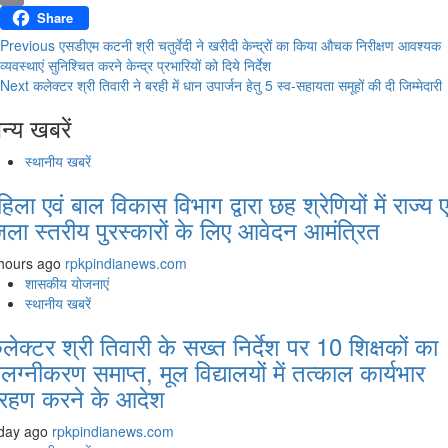
Email
Share
Previous
एसडीएम कटनी श्री चतुर्वेदी ने खरीदी केन्‍द्रों का किया औचक निरीक्षण आवश्‍यक
Continue Reading
व्‍यवस्‍थाएं सुनिश्चित करने केन्‍द्र प्रभारियों को दिये निर्देश
Next
कलेक्‍टर श्री तिवारी ने बरही में धान उपार्जन हेतु 5 स्‍व-सहायता समूहों की दी जिम्‍मेदारी
न्य खबरें
स्थानीय खबरें
हिला एवं बाल विकास विभाग द्वारा छह श्रेणियों में राज्य ए
िला स्तरीय पुरस्कारों के लिए आवेदन आमंत्रित
hours ago
rpkpindianews.com
शासकीय योजनाएं
स्थानीय खबरें
लेक्टर श्री तिवारी के सख्त निर्देश पर 10 शिक्षकों का
ंलग्नीकरण समाप्त, मूल विद्यालयों में तत्काल कार्यभार
्रहण करने के आदेश
day ago
rpkpindianews.com