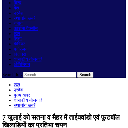
विश्व
देश
प्रदेश
स्थानीय खबरें
चुनाव
कोरोना वैक्सीन
खेल
शिक्षा
कैरियर
मनोरंजन
बिज़नेस
शासकीय योजनाएं
ओपिनियन
Search for:
खेल
प्रदेश
मुख्य ख़बर
शासकीय योजनाएं
स्थानीय खबरें
7 जुलाई को सतना व मैहर में ताईक्वांडो एवं फुटबॉल
खिलाड़ियों का प्रतिभा चयन