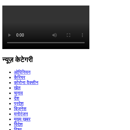
न्यूज़ केटेगरी
ओपिनियन
कैरियर
कोरोना वैक्सीन
खेल
चुनाव
देश
प्रदेश
बिज़नेस
मनोरंजन
मुख्य ख़बर
विदेश
विश्व