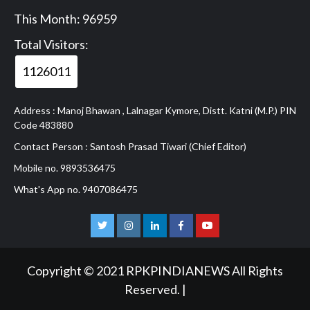
This Month: 96959
Total Visitors:
1126011
Address : Manoj Bhawan , Lalnagar Kymore, Distt. Katni (M.P.) PIN
Code 483880
Contact Person : Santosh Prasad Tiwari (Chief Editor)
Mobile no. 9893536475
What's App no. 9407086475
Twitter
Instagram
Linkedln
Facebook
Youtube
Copyright © 2021 RPKPINDIANEWS All Rights
Reserved.
|