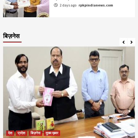
2 days ago
rpkpindianews.com
बिज़नेस
देश
प्रदेश
बिज़नेस
मुख्य ख़बर