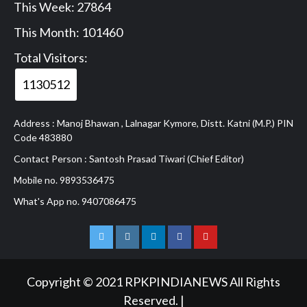
This Week: 27864
This Month: 101460
Total Visitors:
1130512
Address : Manoj Bhawan , Lalnagar Kymore, Distt. Katni (M.P.) PIN
Code 483880
Contact Person : Santosh Prasad Tiwari (Chief Editor)
Mobile no. 9893536475
What's App no. 9407086475
Twitter
Instagram
Linkedln
Facebook
Youtube
Copyright © 2021 RPKPINDIANEWS All Rights
Reserved.
|