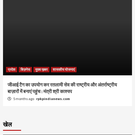
प्रदेश
बिज़नेस
मुख्य ख़बर
शासकीय योजनाएं
जीआई टैग का उपयोग कर रतलामी सेव की राष्ट्रीय और अंतर्राष्ट्रीय
बाज़ारों में बनाएं पहुंच : मंत्री श्री काश्यप
5 months ago
rpkpindianews.com
खेल