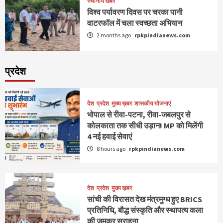
स्थानीय खबरें
विश्व पर्यावरण दिवस पर चरका पानी
वाटरफॉल में चला स्वच्छता अभियान
2 months ago
rpkpindianews.com
प्रदेश
देश
प्रदेश
मुख्य ख़बर
शासकीय योजनाएं
भोपाल से रीवा-पटना, रीवा-जबलपुर से
कोलकाता तक सीधी उड़ान! MP को मिलेंगी
4 नई हवाई सेवाएं
8 hours ago
rpkpindianews.com
देश
प्रदेश
मुख्य ख़बर
सांची की विरासत देख मंत्रमुग्ध हुए BRICS
प्रतिनिधि, बौद्ध संस्कृति और स्थापत्य कला
की जमकर सराहना