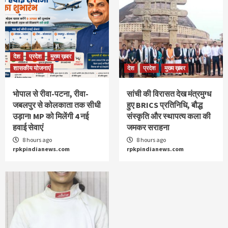
देश
प्रदेश
मुख्य ख़बर
शासकीय योजनाएं
देश
प्रदेश
मुख्य ख़बर
भोपाल से रीवा-पटना, रीवा-
सांची की विरासत देख मंत्रमुग्ध
जबलपुर से कोलकाता तक सीधी
हुए BRICS प्रतिनिधि, बौद्ध
उड़ान! MP को मिलेंगी 4 नई
संस्कृति और स्थापत्य कला की
हवाई सेवाएं
जमकर सराहना
8 hours ago
8 hours ago
rpkpindianews.com
rpkpindianews.com