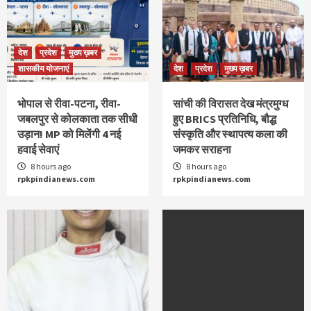
देश
प्रदेश
मुख्य ख़बर
शासकीय योजनाएं
देश
प्रदेश
मुख्य ख़बर
भोपाल से रीवा-पटना, रीवा-
सांची की विरासत देख मंत्रमुग्ध
जबलपुर से कोलकाता तक सीधी
हुए BRICS प्रतिनिधि, बौद्ध
उड़ान! MP को मिलेंगी 4 नई
संस्कृति और स्थापत्य कला की
हवाई सेवाएं
जमकर सराहना
8 hours ago
8 hours ago
rpkpindianews.com
rpkpindianews.com