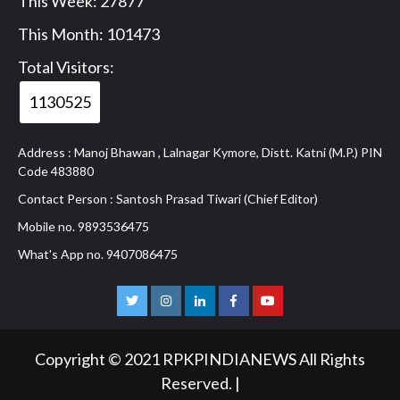
This Week: 27877
This Month: 101473
Total Visitors:
1130525
Address : Manoj Bhawan , Lalnagar Kymore, Distt. Katni (M.P.) PIN
Code 483880
Contact Person : Santosh Prasad Tiwari (Chief Editor)
Mobile no. 9893536475
What's App no. 9407086475
Twitter
Instagram
Linkedln
Facebook
Youtube
Copyright © 2021 RPKPINDIANEWS All Rights
Reserved.
|