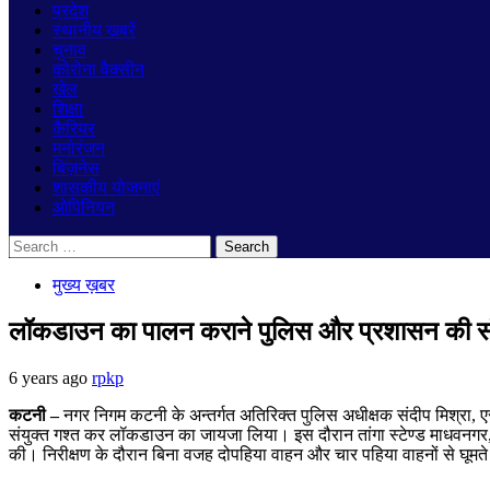
प्रदेश
स्थानीय खबरें
चुनाव
कोरोना वैक्सीन
खेल
शिक्षा
कैरियर
मनोरंजन
बिज़नेस
शासकीय योजनाएं
ओपिनियन
Search
for:
मुख्य ख़बर
लॉकडाउन का पालन कराने पुलिस और प्रशासन की सं
6 years ago
rpkp
कटनी
–
नगर निगम कटनी के अन्तर्गत अतिरिक्त पुलिस अधीक्षक संदीप मिश्रा
,
ए
संयुक्त गश्त कर लॉकडाउन का जायजा लिया। इस दौरान तांगा स्टेण्ड माधवनगर
की। निरीक्षण के दौरान बिना वजह दोपहिया वाहन और चार पहिया वाहनों से घूमते हु