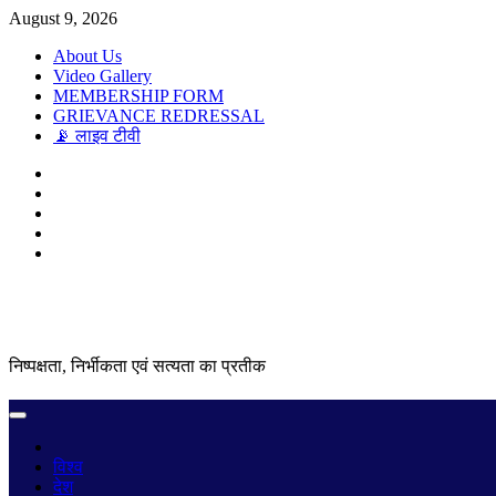
Skip
August 9, 2026
to
About Us
content
Video Gallery
MEMBERSHIP FORM
GRIEVANCE REDRESSAL
📡 लाइव टीवी
Twitter
Instagram
Linkedln
Facebook
Youtube
निष्पक्षता, निर्भीकता एवं सत्यता का प्रतीक
Primary
Menu
विश्व
देश