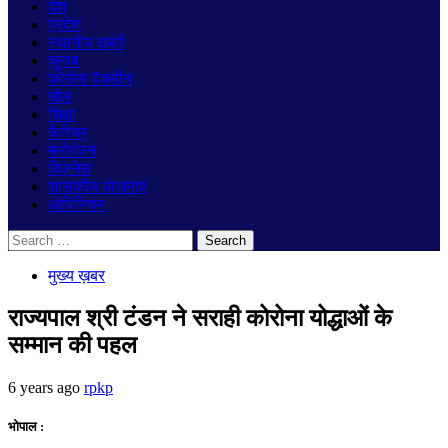
देश
प्रदेश
स्थानीय खबरें
चुनाव
कोरोना वैक्सीन
खेल
शिक्षा
कैरियर
मनोरंजन
बिज़नेस
शासकीय योजनाएं
ओपिनियन
Search
for:
मुख्य ख़बर
राज्यपाल श्री टंडन ने सराही कोरोना योद्धाओं के
सम्मान की पहल
6 years ago
rpkp
भोपाल :