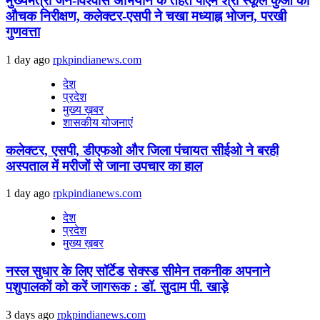
मुख्यमंत्री जन-विश्वास अभियान के तहत पीएम श्री स्कूल कुआं का
औचक निरीक्षण, कलेक्टर-एसपी ने चखा मध्याह्न भोजन, परखी
गुणवत्ता
1 day ago
rpkpindianews.com
देश
प्रदेश
मुख्य ख़बर
शासकीय योजनाएं
कलेक्टर, एसपी, डीएफओ और जिला पंचायत सीईओ ने बरही
अस्पताल में मरीजों से जाना उपचार का हाल
1 day ago
rpkpindianews.com
देश
प्रदेश
मुख्य ख़बर
नस्ल सुधार के लिए सॉर्टेड सेक्स्ड सीमेन तकनीक अपनाने
पशुपालकों को करें जागरूक : डॉ. सुदाम पी. खाड़े
3 days ago
rpkpindianews.com