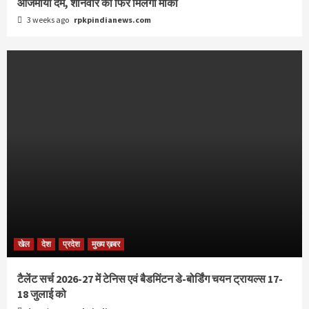
आजमाया दम, शनिवार को फिर मिलेगा मौका
3 weeks ago
rpkpindianews.com
खेल
देश
प्रदेश
मुख्य ख़बर
टैलेंट सर्च 2026-27 में टेनिस एवं बैडमिंटन डे-बोर्डिंग चयन ट्रायल्स 17-
18 जुलाई को