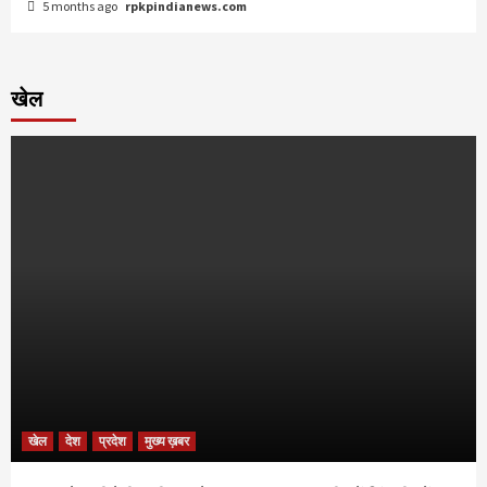
5 months ago
rpkpindianews.com
खेल
खेल
देश
प्रदेश
मुख्य ख़बर