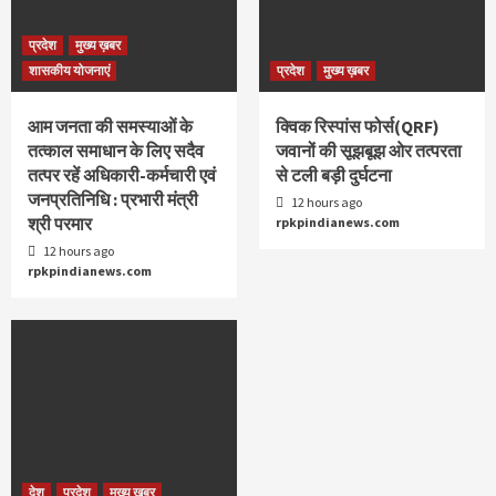
प्रदेश
मुख्य ख़बर
शासकीय योजनाएं
प्रदेश
मुख्य ख़बर
आम जनता की समस्याओं के
क्विक रिस्पांस फोर्स(QRF)
तत्काल समाधान के लिए सदैव
जवानों की सूझबूझ ओर तत्परता
तत्पर रहें अधिकारी-कर्मचारी एवं
से टली बड़ी दुर्घटना
जनप्रतिनिधि : प्रभारी मंत्री
12 hours ago
श्री परमार
rpkpindianews.com
12 hours ago
rpkpindianews.com
देश
प्रदेश
मुख्य ख़बर