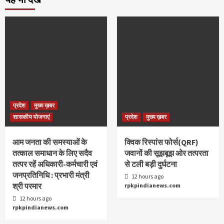
प्रदेश
मुख्य ख़बर
शासकीय योजनाएं
प्रदेश
मुख्य ख़बर
आम जनता की समस्याओं के
क्विक रिस्पांस फोर्स(QRF)
तत्काल समाधान के लिए सदैव
जवानों की सूझबूझ ओर तत्परता
तत्पर रहें अधिकारी-कर्मचारी एवं
से टली बड़ी दुर्घटना
जनप्रतिनिधि : प्रभारी मंत्री
12 hours ago
श्री परमार
rpkpindianews.com
12 hours ago
rpkpindianews.com