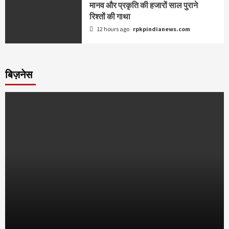
मानव और प्रकृति की हजारों साल पुराने
रिश्तों की गाथा
12 hours ago
rpkpindianews.com
बिज़नेस