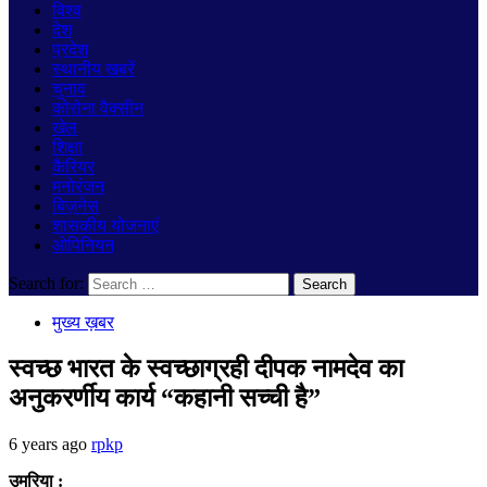
विश्व
देश
प्रदेश
स्थानीय खबरें
चुनाव
कोरोना वैक्सीन
खेल
शिक्षा
कैरियर
मनोरंजन
बिज़नेस
शासकीय योजनाएं
ओपिनियन
Search for:
मुख्य ख़बर
स्वच्छ भारत के स्वच्छाग्रही दीपक नामदेव का
अनुकरर्णीय कार्य “कहानी सच्ची है”
6 years ago
rpkp
उमरिया :