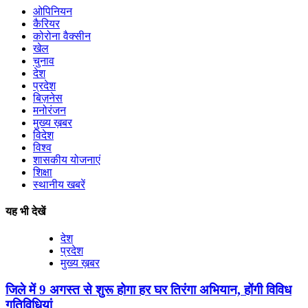
ओपिनियन
कैरियर
कोरोना वैक्सीन
खेल
चुनाव
देश
प्रदेश
बिज़नेस
मनोरंजन
मुख्य ख़बर
विदेश
विश्व
शासकीय योजनाएं
शिक्षा
स्थानीय खबरें
यह भी देखें
देश
प्रदेश
मुख्य ख़बर
जिले में 9 अगस्‍त से शुरू होगा हर घर तिरंगा अभियान, होंगी विविध
गतिविधियां