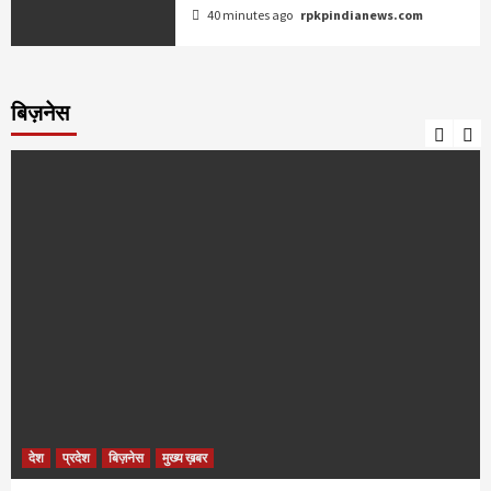
40 minutes ago
rpkpindianews.com
बिज़नेस
देश
प्रदेश
बिज़नेस
मुख्य ख़बर