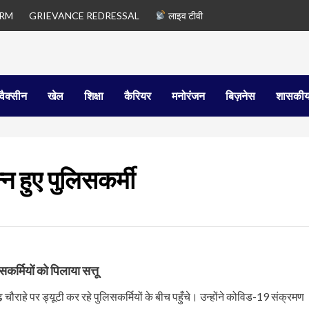
ORM
GRIEVANCE REDRESSAL
लाइव टीवी
वैक्सीन
खेल
शिक्षा
कैरियर
मनोरंजन
बिज़नेस
शासकीय
न हुए पुलिसकर्मी
िसकर्मियों को पिलाया सत्तू
ढ़ चौराहे पर ड्यूटी कर रहे पुलिसकर्मियों के बीच पहुँचे। उन्होंने कोविड-19 संक्रमण