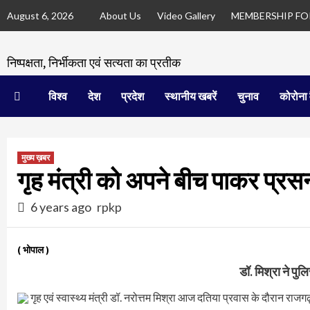
Skip
August 6, 2026
About Us
Video Gallery
MEMBERSHIP F
to
content
निष्पक्षता, निर्भीकता एवं सत्यता का प्रतीक
विश्व
देश
प्रदेश
स्थानीय खबरें
चुनाव
कोरोना 
मुख्य ख़बर
गृह मंत्री को अपने बीच पाकर प्रसन्
6 years ago
rpkp
( भोपाल )
डॉ. मिश्रा ने पुल
गृह एवं स्वास्थ्य मंत्री डॉ. नरोत्तम मिश्रा आज दतिया प्रवास के दौरान राजग