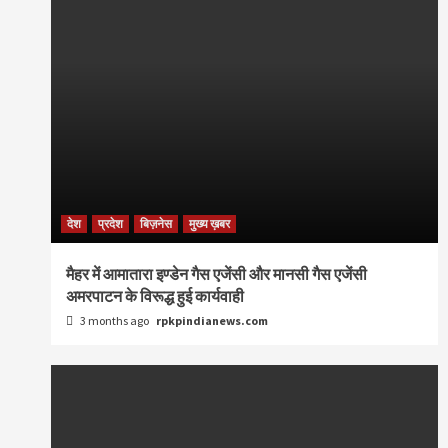
देश
प्रदेश
बिज़नेस
मुख्य ख़बर
मैहर में आमातारा इण्डेन गैस एजेंसी और मानसी गैस एजेंसी
अमरपाटन के विरूद्ध हुई कार्यवाही
3 months ago
rpkpindianews.com