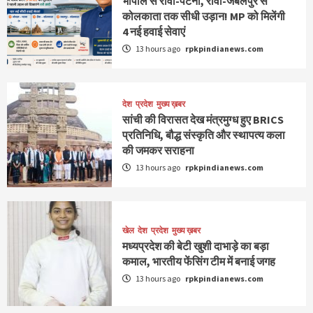
भोपाल से रीवा-पटना, रीवा-जबलपुर से
कोलकाता तक सीधी उड़ान! MP को मिलेंगी
4 नई हवाई सेवाएं
13 hours ago
rpkpindianews.com
देश
प्रदेश
मुख्य ख़बर
सांची की विरासत देख मंत्रमुग्ध हुए BRICS
प्रतिनिधि, बौद्ध संस्कृति और स्थापत्य कला
की जमकर सराहना
13 hours ago
rpkpindianews.com
खेल
देश
प्रदेश
मुख्य ख़बर
मध्यप्रदेश की बेटी खुशी दाभाड़े का बड़ा
कमाल, भारतीय फेंसिंग टीम में बनाई जगह
13 hours ago
rpkpindianews.com