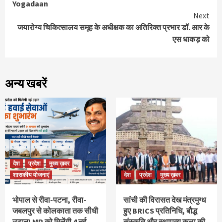
Yogadaan
Next
जयारोग्य चिकित्सालय समूह के अधीक्षक का अतिरिक्त प्रभार डॉ. आर के
एस धाकड़ को
अन्य खबरें
देश
प्रदेश
मुख्य ख़बर
शासकीय योजनाएं
देश
प्रदेश
मुख्य ख़बर
भोपाल से रीवा-पटना, रीवा-
सांची की विरासत देख मंत्रमुग्ध
जबलपुर से कोलकाता तक सीधी
हुए BRICS प्रतिनिधि, बौद्ध
उड़ान! MP को मिलेंगी 4 नई
संस्कृति और स्थापत्य कला की