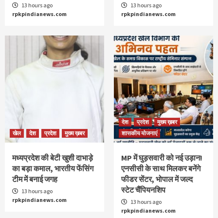
13 hours ago
13 hours ago
rpkpindianews.com
rpkpindianews.com
देश
प्रदेश
मुख्य ख़बर
खेल
देश
प्रदेश
मुख्य ख़बर
शासकीय योजनाएं
मध्यप्रदेश की बेटी खुशी दाभाड़े
MP में घुड़सवारी को नई उड़ान!
का बड़ा कमाल, भारतीय फेंसिंग
एनसीसी के साथ मिलकर बनेंगे
टीम में बनाई जगह
फीडर सेंटर, भोपाल में जल्द
स्टेट चैंपियनशिप
13 hours ago
rpkpindianews.com
13 hours ago
rpkpindianews.com