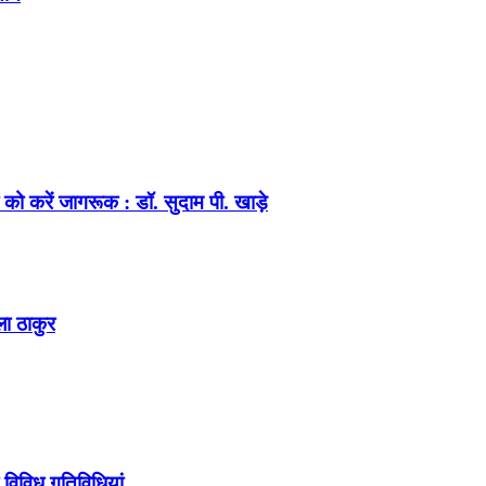
को करें जागरूक : डॉ. सुदाम पी. खाड़े
ला ठाकुर
 विविध गतिविधियां