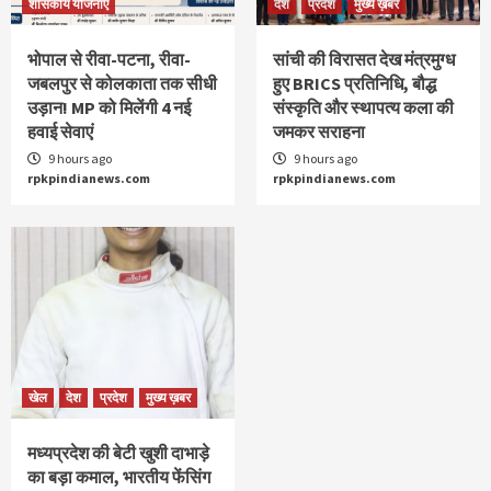
शासकीय योजनाएं
देश
प्रदेश
मुख्य ख़बर
भोपाल से रीवा-पटना, रीवा-
सांची की विरासत देख मंत्रमुग्ध
जबलपुर से कोलकाता तक सीधी
हुए BRICS प्रतिनिधि, बौद्ध
उड़ान! MP को मिलेंगी 4 नई
संस्कृति और स्थापत्य कला की
हवाई सेवाएं
जमकर सराहना
9 hours ago
9 hours ago
rpkpindianews.com
rpkpindianews.com
खेल
देश
प्रदेश
मुख्य ख़बर
मध्यप्रदेश की बेटी खुशी दाभाड़े
का बड़ा कमाल, भारतीय फेंसिंग