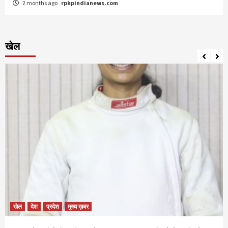
2 months ago
rpkpindianews.com
खेल
खेल
देश
प्रदेश
मुख्य ख़बर