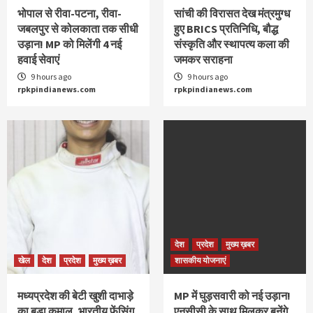
भोपाल से रीवा-पटना, रीवा-
सांची की विरासत देख मंत्रमुग्ध
जबलपुर से कोलकाता तक सीधी
हुए BRICS प्रतिनिधि, बौद्ध
उड़ान! MP को मिलेंगी 4 नई
संस्कृति और स्थापत्य कला की
हवाई सेवाएं
जमकर सराहना
9 hours ago
9 hours ago
rpkpindianews.com
rpkpindianews.com
देश
प्रदेश
मुख्य ख़बर
खेल
देश
प्रदेश
मुख्य ख़बर
शासकीय योजनाएं
मध्यप्रदेश की बेटी खुशी दाभाड़े
MP में घुड़सवारी को नई उड़ान!
का बड़ा कमाल, भारतीय फेंसिंग
एनसीसी के साथ मिलकर बनेंगे