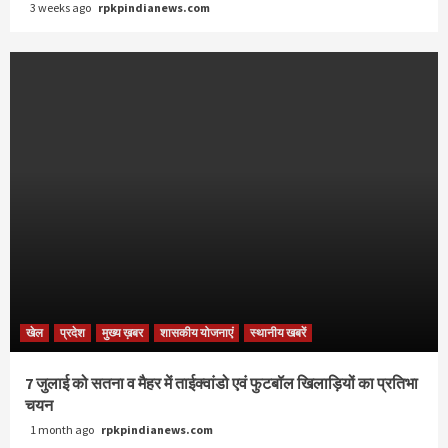
3 weeks ago
rpkpindianews.com
खेल
प्रदेश
मुख्य ख़बर
शासकीय योजनाएं
स्थानीय खबरें
7 जुलाई को सतना व मैहर में ताईक्वांडो एवं फुटबॉल खिलाड़ियों का प्रतिभा
चयन
1 month ago
rpkpindianews.com