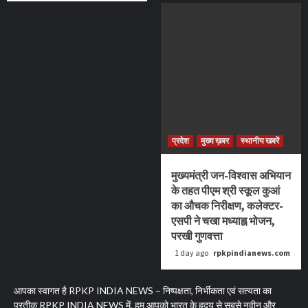
प्रदेश
मुख्य ख़बर
स्थानीय खबरें
मुख्यमंत्री जन-विश्वास अभियान
के तहत पीएम श्री स्कूल कुआं
का औचक निरीक्षण, कलेक्टर-
एसपी ने चखा मध्याह्न भोजन,
परखी गुणवत्ता
1 day ago
rpkpindianews.com
आपका स्वागत है RPKP INDIA NEWS – निष्पक्षता, निर्भीकता एवं सत्यता का
प्रतीक RPKP INDIA NEWS में, हम आपको भारत के हृदय से सबसे नवीन और