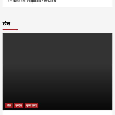
5 months ago
rpkpindianews.com
खेल
खेल
प्रदेश
मुख्य ख़बर