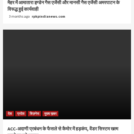
मैहर में आमातारा इण्डेन गैस एजेंसी और मानसी गैस एजेंसी अमरपाटन के
विरूद्ध हुई कार्यवाही
3 months ago
rpkpindianews.com
देश
प्रदेश
बिज़नेस
मुख्य ख़बर
ACC-अदाणी प्रबंधन के फैसले से कैमोर में हड़कंप, वेंडर सिस्टम खत्म