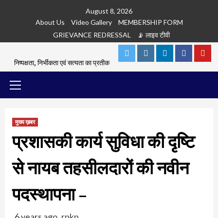
Skip
August 8, 2026
to
About Us
Video Gallery
MEMBERSHIP FORM
content
GRIEVANCE REDRESSAL
📡 लाइव टीवी
Twitter
Instagram
Linkedln
Facebook
You
निष्पक्षता, निर्भीकता एवं सत्यता का प्रतीक
Primary
Menu
मुख्य ख़बर
प्रशासकी कार्य सुविधा की दृष्टि
से नायब तहसीलदारों की नवीन
पदस्‍थापना –
6 years ago
rpkp