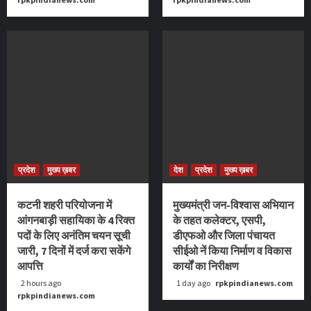
प्रदेश
मुख्य ख़बर
देश
प्रदेश
मुख्य ख़बर
कटनी शहरी परियोजना में
मुख्यमंत्री जन-विश्वास अभियान
आंगनबाड़ी सहायिका के 4 रिक्‍त
के तहत कलेक्टर, एसपी,
पदों के लिए अनंतिम चयन सूची
डीएफओ और जिला पंचायत
जारी, 7 दिनों में दर्ज करा सकेंगे
सीईओ नें किया निर्माण व विकास
आपत्ति
कार्यों का निरीक्षण
2 hours ago
1 day ago
rpkpindianews.com
rpkpindianews.com