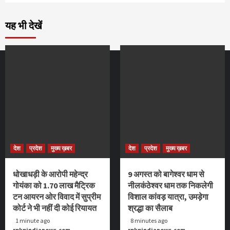
यह भी देखें
देश
प्रदेश
मुख्य ख़बर
देश
प्रदेश
मुख्य ख़बर
धोखाधड़ी के आरोपी महेन्द्र
9 अगस्त को बागेश्वर धाम से
गोयंका को 1.70 लाख मैट्रिक
नीलकंठेश्वर धाम तक निकलेगी
टन आयरन ओर विवाद में सुप्रीम
विशाल कांवड़ यात्रा, उमड़ेगा
कोर्ट ने भी नहीं दी कोई रियायत
श्रद्धा का सैलाब
1 minute ago
8 minutes ago
rpkpindianews.com
rpkpindianews.com