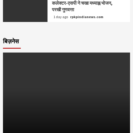
कलेक्टर-एसपी ने चखा मध्याह्न भोजन,
परखी गुणवत्ता
1 day ago
rpkpindianews.com
बिज़नेस