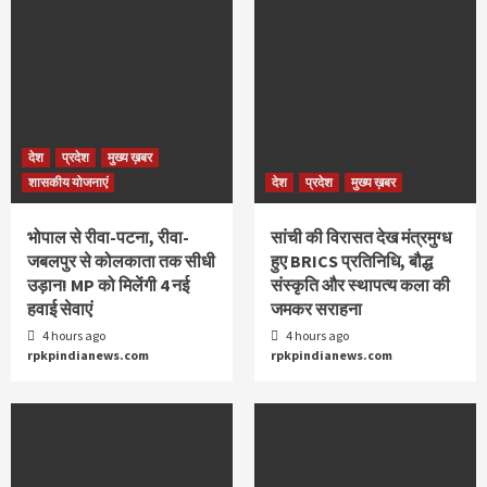
देश
प्रदेश
मुख्य ख़बर
शासकीय योजनाएं
देश
प्रदेश
मुख्य ख़बर
भोपाल से रीवा-पटना, रीवा-
सांची की विरासत देख मंत्रमुग्ध
जबलपुर से कोलकाता तक सीधी
हुए BRICS प्रतिनिधि, बौद्ध
उड़ान! MP को मिलेंगी 4 नई
संस्कृति और स्थापत्य कला की
हवाई सेवाएं
जमकर सराहना
4 hours ago
4 hours ago
rpkpindianews.com
rpkpindianews.com