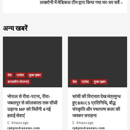
लखरोनी में मेडिकल टीम द्वारा किया गया घर-घर सर्वे –
अन्य खबरें
देश
प्रदेश
मुख्य ख़बर
शासकीय योजनाएं
देश
प्रदेश
मुख्य ख़बर
भोपाल से रीवा-पटना, रीवा-
सांची की विरासत देख मंत्रमुग्ध
जबलपुर से कोलकाता तक सीधी
हुए BRICS प्रतिनिधि, बौद्ध
उड़ान! MP को मिलेंगी 4 नई
संस्कृति और स्थापत्य कला की
हवाई सेवाएं
जमकर सराहना
4 hours ago
4 hours ago
rpkpindianews.com
rpkpindianews.com