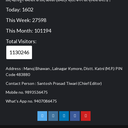
Today: 1602
This Week: 27598
This Month: 101194
Total Visitors:
1130246
Address : Manoj Bhawan , Lalnagar Kymore, Distt. Katni (M.P.) PIN
Code 483880
Contact Person : Santosh Prasad Tiwari (Chief Editor)
Mobile no. 9893536475
What's App no. 9407086475
Twitter
Instagram
Linkedln
Facebook
Youtube