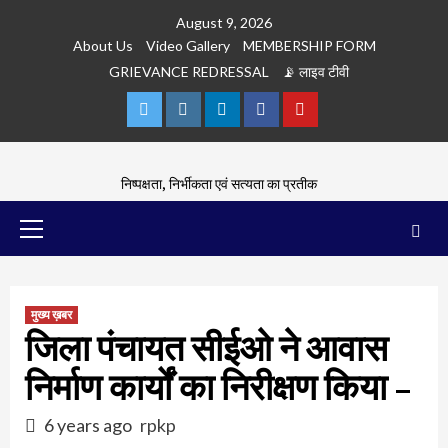
Skip
August 9, 2026
to
About Us
Video Gallery
MEMBERSHIP FORM
content
GRIEVANCE REDRESSAL
📡 लाइव टीवी
Twitter
Instagram
Linkedln
Facebook
Youtube
निष्पक्षता, निर्भीकता एवं सत्यता का प्रतीक
Primary
Menu
मुख्य ख़बर
जिला पंचायत सीईओ ने आवास
निर्माण कार्यों का निरीक्षण किया –
6 years ago
rpkp