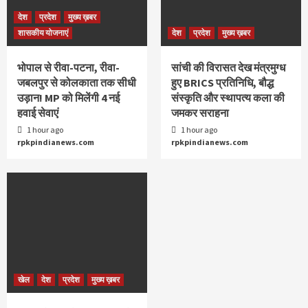
देश
प्रदेश
मुख्य ख़बर
शासकीय योजनाएं
देश
प्रदेश
मुख्य ख़बर
भोपाल से रीवा-पटना, रीवा-
सांची की विरासत देख मंत्रमुग्ध
जबलपुर से कोलकाता तक सीधी
हुए BRICS प्रतिनिधि, बौद्ध
उड़ान! MP को मिलेंगी 4 नई
संस्कृति और स्थापत्य कला की
हवाई सेवाएं
जमकर सराहना
1 hour ago
1 hour ago
rpkpindianews.com
rpkpindianews.com
खेल
देश
प्रदेश
मुख्य ख़बर