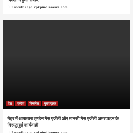
3 months ago
rpkpindianews.com
देश
प्रदेश
बिज़नेस
मुख्य ख़बर
मैहर में आमातारा इण्डेन गैस एजेंसी और मानसी गैस एजेंसी अमरपाटन के
विरूद्ध हुई कार्यवाही
3 months ago
rpkpindianews.com