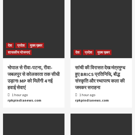
देश
प्रदेश
मुख्य ख़बर
शासकीय योजनाएं
देश
प्रदेश
मुख्य ख़बर
भोपाल से रीवा-पटना, रीवा-
सांची की विरासत देख मंत्रमुग्ध
जबलपुर से कोलकाता तक सीधी
हुए BRICS प्रतिनिधि, बौद्ध
उड़ान! MP को मिलेंगी 4 नई
संस्कृति और स्थापत्य कला की
हवाई सेवाएं
जमकर सराहना
1 hour ago
1 hour ago
rpkpindianews.com
rpkpindianews.com