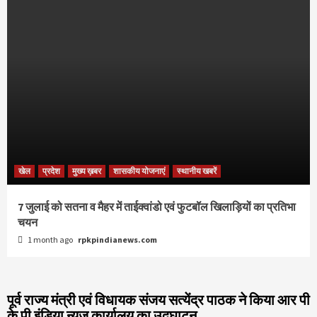
खेल
प्रदेश
मुख्य ख़बर
शासकीय योजनाएं
स्थानीय खबरें
7 जुलाई को सतना व मैहर में ताईक्वांडो एवं फुटबॉल खिलाड़ियों का प्रतिभा
चयन
1 month ago
rpkpindianews.com
पूर्व राज्य मंत्री एवं विधायक संजय सत्येंद्र पाठक ने किया आर पी
के पी इंडिया न्यूज़ कार्यालय का उद्घाटन