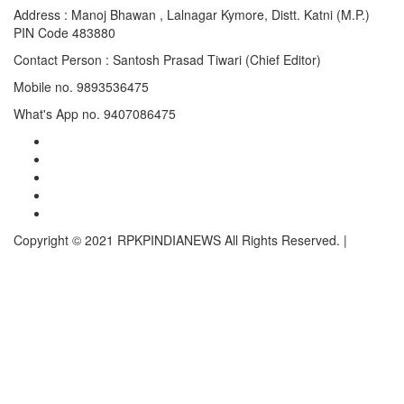
Address : Manoj Bhawan , Lalnagar Kymore, Distt. Katni (M.P.)
PIN Code 483880
Contact Person : Santosh Prasad Tiwari (Chief Editor)
Mobile no. 9893536475
What's App no. 9407086475
Twitter
Instagram
Linkedln
Facebook
Youtube
Copyright © 2021 RPKPINDIANEWS All Rights Reserved.
|