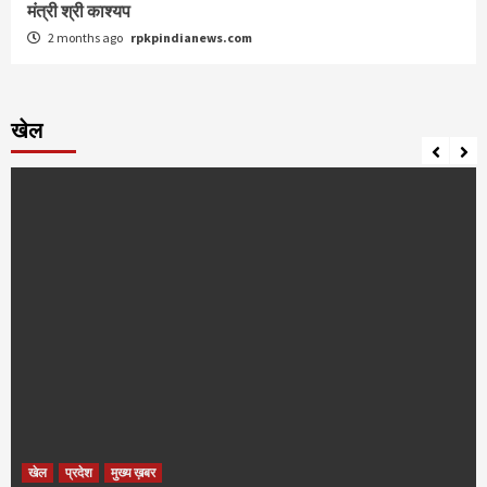
मंत्री श्री काश्यप
2 months ago
rpkpindianews.com
खेल
खेल
प्रदेश
मुख्य ख़बर