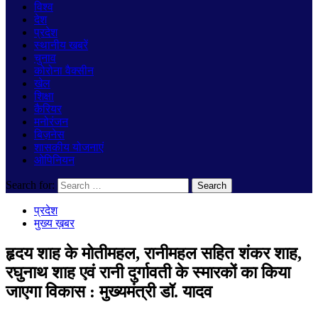
विश्व
देश
प्रदेश
स्थानीय खबरें
चुनाव
कोरोना वैक्सीन
खेल
शिक्षा
कैरियर
मनोरंजन
बिज़नेस
शासकीय योजनाएं
ओपिनियन
Search for:
प्रदेश
मुख्य ख़बर
हृदय शाह के मोतीमहल, रानीमहल सहित शंकर शाह,
रघुनाथ शाह एवं रानी दुर्गावती के स्मारकों का किया
जाएगा विकास : मुख्यमंत्री डॉ. यादव