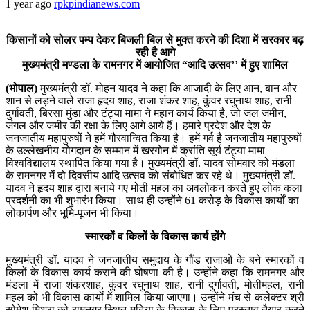
1 year ago
rpkpindianews.com
किसानों को सोलर पम्प देकर बिजली बिल से मुक्त करने की दिशा में सरकार बढ़
रही है आगे
मुख्यमंत्री मण्डला के रामनगर में आयोजित “आदि उत्सव’’ में हुए शामिल
(भोपाल)
मुख्यमंत्री डॉ. मोहन यादव ने कहा कि आजादी के लिए आन, बान और
शान से लड़ने वाले राजा हृदय शाह, राजा शंकर शाह, कुंवर रघुनाथ शाह, रानी
दुर्गावती, बिरसा मुंडा और टंट्या मामा ने महान कार्य किया है, जो जल जमीन,
जंगल और जमीर की रक्षा के लिए आगे आये हैं। हमारे प्रदेश और देश के
जनजातीय महापुरुषों ने हमें गौरवान्वित किया है। हमें गर्व है जनजातीय महापुरुषों
के उल्लेखनीय योगदान के सम्मान में खरगोन में क्रांति सूर्य टंट्या मामा
विश्वविद्यालय स्थापित किया गया है। मुख्यमंत्री डॉ. यादव सोमवार को मंडला
के रामनगर में दो दिवसीय आदि उत्सव को संबोधित कर रहे थे। मुख्यमंत्री डॉ.
यादव ने हृदय शाह द्वारा बनाये गए मोती महल का अवलोकन करते हुए लोक कला
प्रदर्शनी का भी शुभारंभ किया। साथ ही उन्होंने 61 करोड़ के विकास कार्यों का
लोकार्पण और भूमि-पूजन भी किया।
स्मारकों व किलों के विकास कार्य होंगे
मुख्यमंत्री डॉ. यादव ने जनजातीय समुदाय के गौंड राजाओं के बने स्मारकों व
किलों के विकास कार्य कराने की घोषणा की है। उन्होंने कहा कि रामनगर और
मंडला में राजा शंकरशाह, कुंवर रघुनाथ शाह, रानी दुर्गावती, मोतीमहल, रानी
महल को भी विकास कार्यों में शामिल किया जाएगा। उन्होंने मंच से कलेक्टर श्री
सोमेश मिश्रा को रामनगर स्थित मढ़िया के विकास के लिए प्रस्ताव तैयार करने