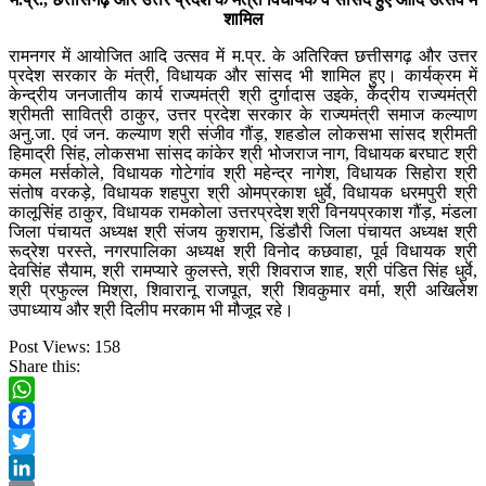
शामिल
रामनगर में आयोजित आदि उत्सव में म.प्र. के अतिरिक्त छत्तीसगढ़ और उत्तर
प्रदेश सरकार के मंत्री, विधायक और सांसद भी शामिल हुए। कार्यक्रम में
केन्द्रीय जनजातीय कार्य राज्यमंत्री श्री दुर्गादास उइके, केंद्रीय राज्यमंत्री
श्रीमती सावित्री ठाकुर, उत्तर प्रदेश सरकार के राज्यमंत्री समाज कल्याण
अनु.जा. एवं जन. कल्याण श्री संजीव गौंड़, शहडोल लोकसभा सांसद श्रीमती
हिमाद्री सिंह, लोकसभा सांसद कांकेर श्री भोजराज नाग, विधायक बरघाट श्री
कमल मर्सकोले, विधायक गोटेगांव श्री महेन्द्र नागेश, विधायक सिहोरा श्री
संतोष वरकड़े, विधायक शहपुरा श्री ओमप्रकाश धुर्वे, विधायक धरमपुरी श्री
कालूसिंह ठाकुर, विधायक रामकोला उत्तरप्रदेश श्री विनयप्रकाश गौंड़, मंडला
जिला पंचायत अध्यक्ष श्री संजय कुशराम, डिंडौरी जिला पंचायत अध्यक्ष श्री
रूद्रेश परस्ते, नगरपालिका अध्यक्ष श्री विनोद कछवाहा, पूर्व विधायक श्री
देवसिंह सैयाम, श्री रामप्यारे कुलस्ते, श्री शिवराज शाह, श्री पंडित सिंह धुर्वे,
श्री प्रफुल्ल मिश्रा, शिवारानू राजपूत, श्री शिवकुमार वर्मा, श्री अखिलेश
उपाध्याय और श्री दिलीप मरकाम भी मौजूद रहे।
Post Views:
158
Share this:
WhatsApp
Facebook
Twitter