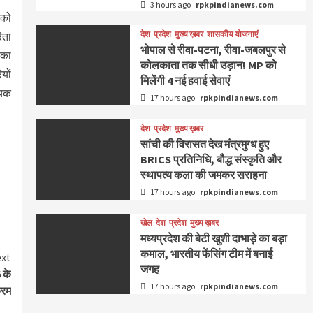
3 hours ago
rpkpindianews.com
 को
देश
प्रदेश
मुख्य ख़बर
शासकीय योजनाएं
िता
भोपाल से रीवा-पटना, रीवा-जबलपुर से
 का
कोलकाता तक सीधी उड़ान! MP को
यों
मिलेंगी 4 नई हवाई सेवाएं
्यक
17 hours ago
rpkpindianews.com
देश
प्रदेश
मुख्य ख़बर
सांची की विरासत देख मंत्रमुग्ध हुए
BRICS प्रतिनिधि, बौद्ध संस्कृति और
स्थापत्य कला की जमकर सराहना
17 hours ago
rpkpindianews.com
खेल
देश
प्रदेश
मुख्य ख़बर
मध्यप्रदेश की बेटी खुशी दाभाड़े का बड़ा
कमाल, भारतीय फेंसिंग टीम में बनाई
xt
जगह
 के
17 hours ago
rpkpindianews.com
क्रम