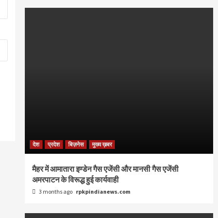
देश
प्रदेश
बिज़नेस
मुख्य ख़बर
मैहर में आमातारा इण्डेन गैस एजेंसी और मानसी गैस एजेंसी
अमरपाटन के विरूद्ध हुई कार्यवाही
3 months ago
rpkpindianews.com