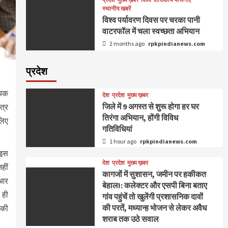
स्थानीय खबरें
विश्व पर्यावरण दिवस पर चरका पानी
वाटरफॉल में चला स्वच्छता अभियान
2 months ago
rpkpindianews.com
प्रदेश
्यक
देश
प्रदेश
मुख्य ख़बर
जिले में 9 अगस्‍त से शुरू होगा हर घर
त्र
तिरंगा अभियान, होंगी विविध
लिए
गतिविधियां
1 hour ago
rpkpindianews.com
 इस
देश
प्रदेश
मुख्य ख़बर
हीं
कागजों में सुशासन, जमीन पर हकीकत
ईआर
बेहाल!: कलेक्टर और एसपी बिना बताए
 ही
गांव पहुंचें तो खुलेंगी प्रशासनिक दावों
की परतें, मध्यान्ह भोजन से लेकर अवैध
 की
शराब तक उठे सवाल