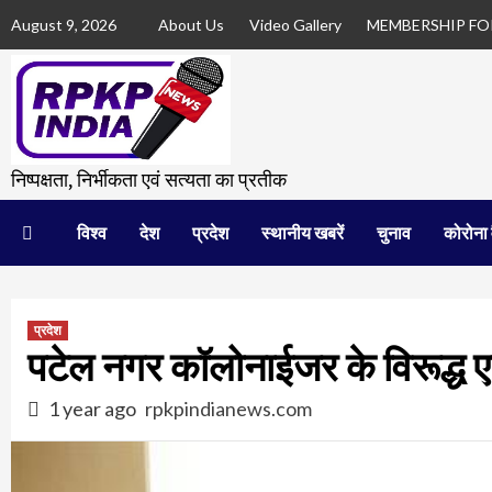
Skip
August 9, 2026
About Us
Video Gallery
MEMBERSHIP F
to
content
निष्पक्षता, निर्भीकता एवं सत्यता का प्रतीक
विश्व
देश
प्रदेश
स्थानीय खबरें
चुनाव
कोरोना 
प्रदेश
पटेल नगर कॉलोनाईजर के विरूद्ध 
1 year ago
rpkpindianews.com