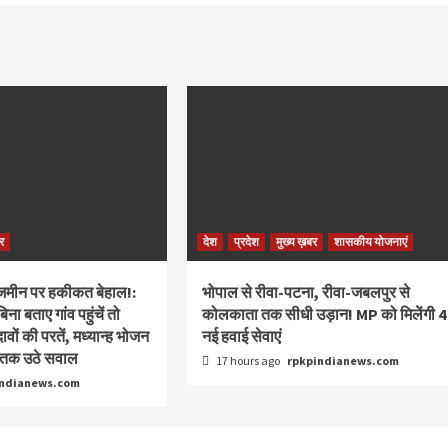
र
देश
प्रदेश
मुख्य ख़बर
शासकीय योजनाएं
, जमीन पर हकीकत बेहाल!:
भोपाल से रीवा-पटना, रीवा-जबलपुर से
ा बताए गांव पहुंचें तो
कोलकाता तक सीधी उड़ान! MP को मिलेंगी 4
वों की परतें, मध्यान्ह भोजन
नई हवाई सेवाएं
ब तक उठे सवाल
17 hours ago
rpkpindianews.com
indianews.com