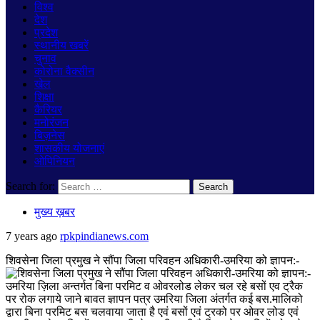
विश्व
देश
प्रदेश
स्थानीय खबरें
चुनाव
कोरोना वैक्सीन
खेल
शिक्षा
कैरियर
मनोरंजन
बिज़नेस
शासकीय योजनाएं
ओपिनियन
Search for:
मुख्य ख़बर
7 years ago
rpkpindianews.com
शिवसेना जिला प्रमुख ने सौंपा जिला परिवहन अधिकारी-उमरिया को ज्ञापन:-