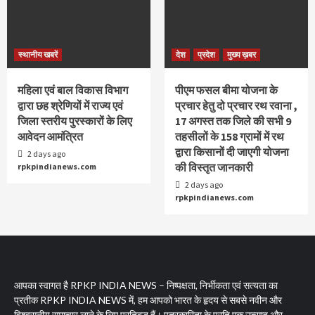
स्थानीय खबरें
देश
प्रदेश
मुख्य ख़बर
महिला एवं बाल विकास विभाग
पीएम फसल बीमा योजना के
द्वारा छह श्रेणियों में राज्य एवं
प्रचार हेतु दो प्रचार रथ रवाना ,
जिला स्तरीय पुरस्कारों के लिए
17 अगस्त तक जिले की सभी 9
आवेदन आमंत्रित
तहसीलों के 158 ग्रामों में रथ
द्वारा किसानों दी जाएगी योजना
2 days ago
की विस्तृत जानकारी
rpkpindianews.com
2 days ago
rpkpindianews.com
आपका स्वागत है RPKP INDIA NEWS – निष्पक्षता, निर्भीकता एवं सत्यता का
प्रतीक RPKP INDIA NEWS में, हम आपको भारत के हृदय से सबसे नवीन और
विश्वसनीय समाचार लाने के लिए प्रतिबद्ध हैं। पत्रकारिता के प्रति एक उत्साह और