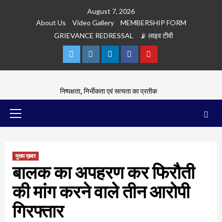
Skip
August 7, 2026
to
About Us
Video Gallery
MEMBERSHIP FORM
content
GRIEVANCE REDRESSAL
📡 लाइव टीवी
Twitter
Instagram
Linkedln
Facebook
Youtube
निष्पक्षता, निर्भीकता एवं सत्यता का प्रतीक
Primary
Menu
मुख्य ख़बर
बालक का अपहरण कर फिरौती
की मांग करने वाले तीन आरोपी
गिरफ्तार