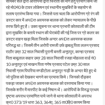
सायबर सेल द्वारा आरोपियों द्वारा फिरौती की मांग हेतु प्रयोग किये जा
रहे मो0नं0 के टावर लोकेषन एवं स्थानीय मुखबिरों के सहयोग से
तलाष प्रारंम्भ किया गया। जिससे पता चला कि आरोपीगण ग्रे रंग की
डस्टर कार में अपÐत अवयस्क बालक को लेकर न्यायालय के पीछे
तरफ छिपे हुए है। उक्त सूचना पर थाना प्रभारी कोतवाली की टीम
द्वारा मुखबिर के बताये स्थान की घेराबंदी की गई जिस पर ग्रे कलर का
डस्टर वाहन खड़ा मिला जिसके अन्दर अपÐत अवयस्क बालक
परिरुद्ध था। जिसमें तीन अरोपी रामजी उर्फ झबलू पिता ललन प्रसाद
राठौर उम्र 32 साल निवासी पुरानी बस्ती अनूपपुर, कान्हा प्रसाद
पिता बाबूलाल कहार उम्र 28 साल निवासी रजहा मोहल्ला वार्ड नं0
10 अनूपपुर एवं माखन पिता गणेष प्रसाद पटेल उम्र 30 साल
निवासी ग्राम पिपरिया मण्डीटोला अनूपपुर गाड़ी के अन्दर बैठे हुए थे
जो पुलिस को देखकर भागने का प्रयास किये। जिनको दौड़कर
पकड़ा जाकर अपÐत अवयस्क बालक को दस्तयाब किया गया।
जिसके शरीर मेें मारपीट के कई निषान थें। आरोपियों के विरुद्ध प्रथम
दृष्टया अपराध प्रमाणित पाये जाने से थाना कोतवाली मे अपराध
क्र0 373/19 धारा 363, 364ए, 365 ता0हि0 कायम किया