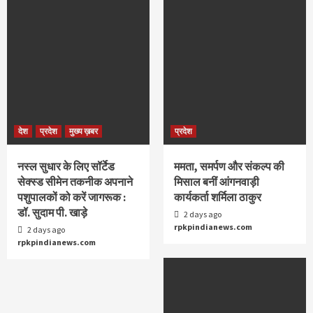
देश
प्रदेश
मुख्य ख़बर
प्रदेश
नस्ल सुधार के लिए सॉर्टेड
ममता, समर्पण और संकल्प की
सेक्स्ड सीमेन तकनीक अपनाने
मिसाल बनीं आंगनवाड़ी
पशुपालकों को करें जागरूक :
कार्यकर्ता शर्मिला ठाकुर
डॉ. सुदाम पी. खाड़े
2 days ago
rpkpindianews.com
2 days ago
rpkpindianews.com