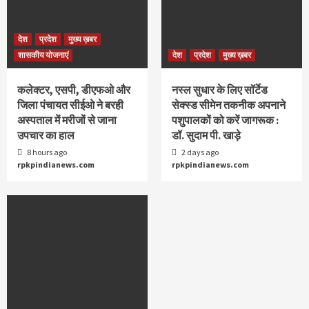
देश
प्रदेश
मुख्य ख़बर
शासकीय योजनाएं
देश
प्रदेश
मुख्य ख़बर
कलेक्टर, एसपी, डीएफओ और
नस्ल सुधार के लिए सॉर्टेड
जिला पंचायत सीईओ ने बरही
सेक्स्ड सीमेन तकनीक अपनाने
अस्पताल में मरीजों से जाना
पशुपालकों को करें जागरूक :
उपचार का हाल
डॉ. सुदाम पी. खाड़े
8 hours ago
2 days ago
rpkpindianews.com
rpkpindianews.com