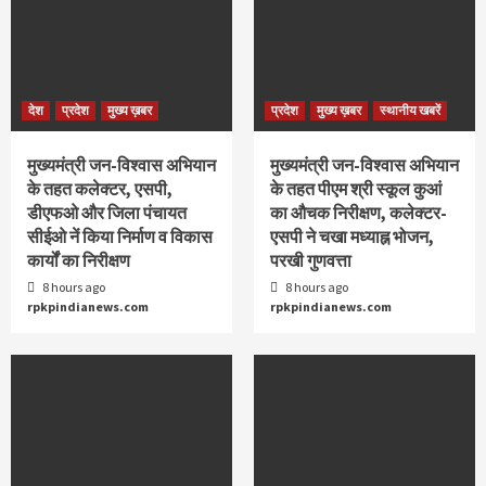
देश
प्रदेश
मुख्य ख़बर
प्रदेश
मुख्य ख़बर
स्थानीय खबरें
मुख्यमंत्री जन-विश्वास अभियान
मुख्यमंत्री जन-विश्वास अभियान
के तहत कलेक्टर, एसपी,
के तहत पीएम श्री स्कूल कुआं
डीएफओ और जिला पंचायत
का औचक निरीक्षण, कलेक्टर-
सीईओ नें किया निर्माण व विकास
एसपी ने चखा मध्याह्न भोजन,
कार्यों का निरीक्षण
परखी गुणवत्ता
8 hours ago
8 hours ago
rpkpindianews.com
rpkpindianews.com