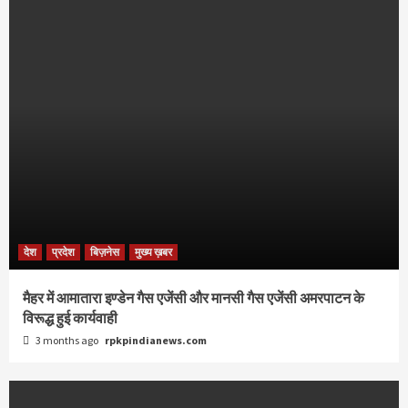
देश
प्रदेश
बिज़नेस
मुख्य ख़बर
मैहर में आमातारा इण्डेन गैस एजेंसी और मानसी गैस एजेंसी अमरपाटन के
विरूद्ध हुई कार्यवाही
3 months ago
rpkpindianews.com