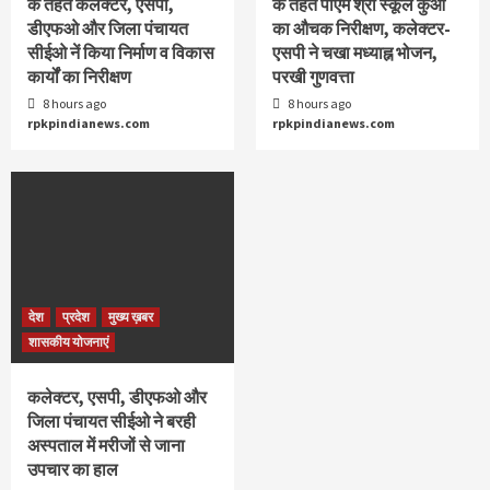
के तहत कलेक्टर, एसपी,
के तहत पीएम श्री स्कूल कुआं
डीएफओ और जिला पंचायत
का औचक निरीक्षण, कलेक्टर-
सीईओ नें किया निर्माण व विकास
एसपी ने चखा मध्याह्न भोजन,
कार्यों का निरीक्षण
परखी गुणवत्ता
8 hours ago
8 hours ago
rpkpindianews.com
rpkpindianews.com
देश
प्रदेश
मुख्य ख़बर
शासकीय योजनाएं
कलेक्टर, एसपी, डीएफओ और
जिला पंचायत सीईओ ने बरही
अस्पताल में मरीजों से जाना
उपचार का हाल