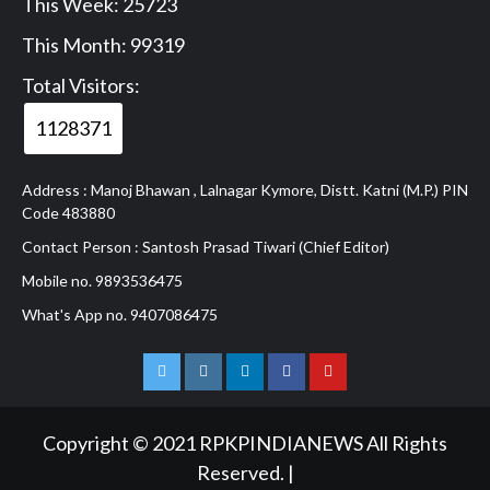
This Week: 25723
This Month: 99319
Total Visitors:
1128371
Address : Manoj Bhawan , Lalnagar Kymore, Distt. Katni (M.P.) PIN
Code 483880
Contact Person : Santosh Prasad Tiwari (Chief Editor)
Mobile no. 9893536475
What's App no. 9407086475
Twitter
Instagram
Linkedln
Facebook
Youtube
Copyright © 2021 RPKPINDIANEWS All Rights
Reserved.
|