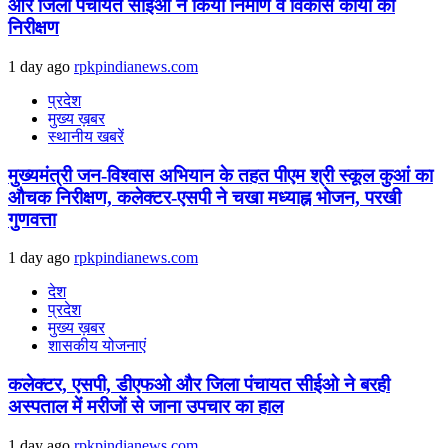
और जिला पंचायत सीईओ नें किया निर्माण व विकास कार्यों का
निरीक्षण
1 day ago
rpkpindianews.com
प्रदेश
मुख्य ख़बर
स्थानीय खबरें
मुख्यमंत्री जन-विश्वास अभियान के तहत पीएम श्री स्कूल कुआं का
औचक निरीक्षण, कलेक्टर-एसपी ने चखा मध्याह्न भोजन, परखी
गुणवत्ता
1 day ago
rpkpindianews.com
देश
प्रदेश
मुख्य ख़बर
शासकीय योजनाएं
कलेक्टर, एसपी, डीएफओ और जिला पंचायत सीईओ ने बरही
अस्पताल में मरीजों से जाना उपचार का हाल
1 day ago
rpkpindianews.com