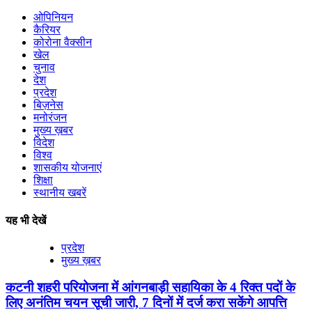
ओपिनियन
कैरियर
कोरोना वैक्सीन
खेल
चुनाव
देश
प्रदेश
बिज़नेस
मनोरंजन
मुख्य ख़बर
विदेश
विश्व
शासकीय योजनाएं
शिक्षा
स्थानीय खबरें
यह भी देखें
प्रदेश
मुख्य ख़बर
कटनी शहरी परियोजना में आंगनबाड़ी सहायिका के 4 रिक्‍त पदों के
लिए अनंतिम चयन सूची जारी, 7 दिनों में दर्ज करा सकेंगे आपत्ति