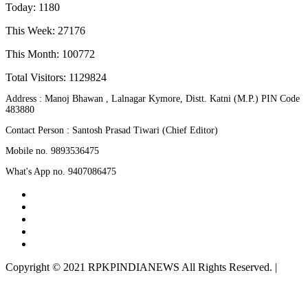
Today: 1180
This Week: 27176
This Month: 100772
Total Visitors:
1129824
Address : Manoj Bhawan , Lalnagar Kymore, Distt. Katni (M.P.) PIN Code
483880
Contact Person : Santosh Prasad Tiwari (Chief Editor)
Mobile no. 9893536475
What's App no. 9407086475
Twitter
Instagram
Linkedln
Facebook
Youtube
Copyright © 2021 RPKPINDIANEWS All Rights Reserved.
|