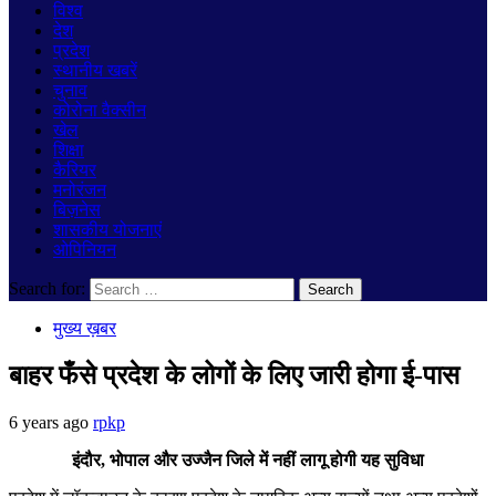
विश्व
देश
प्रदेश
स्थानीय खबरें
चुनाव
कोरोना वैक्सीन
खेल
शिक्षा
कैरियर
मनोरंजन
बिज़नेस
शासकीय योजनाएं
ओपिनियन
Search for:
मुख्य ख़बर
बाहर फँसे प्रदेश के लोगों के लिए जारी होगा ई-पास
6 years ago
rpkp
इंदौर, भोपाल और उज्जैन जिले में नहीं लागू होगी यह सुविधा