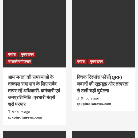
प्रदेश
मुख्य ख़बर
शासकीय योजनाएं
प्रदेश
मुख्य ख़बर
आम जनता की समस्याओं के
क्विक रिस्पांस फोर्स(QRF)
तत्काल समाधान के लिए सदैव
जवानों की सूझबूझ ओर तत्परता
तत्पर रहें अधिकारी-कर्मचारी एवं
से टली बड़ी दुर्घटना
जनप्रतिनिधि : प्रभारी मंत्री
9 hours ago
श्री परमार
rpkpindianews.com
9 hours ago
rpkpindianews.com