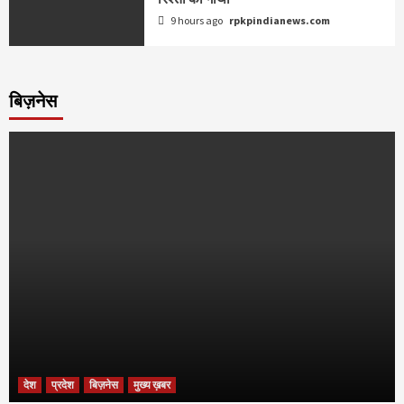
9 hours ago
rpkpindianews.com
बिज़नेस
देश
प्रदेश
बिज़नेस
मुख्य ख़बर