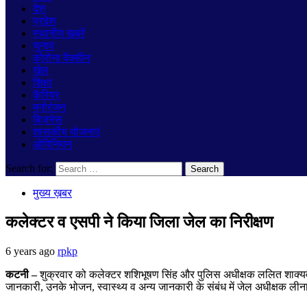
देश
प्रदेश
स्थानीय खबरें
चुनाव
कोरोना वैक्सीन
खेल
शिक्षा
कैरियर
मनोरंजन
बिज़नेस
शासकीय योजनाएं
ओपिनियन
Search for:
मुख्य ख़बर
कलेक्टर व एसपी ने किया जिला जेल का निरीक्षण
6 years ago
rpkp
कटनी
–
शुक्रवार को कलेक्टर शशिभूषण सिंह और पुलिस अधीक्षक ललित शाक्यवार
जानकारी
,
उनके भोजन
,
स्वास्थ्य व अन्य जानकारी के संबंध में जेल अधीक्षक ली