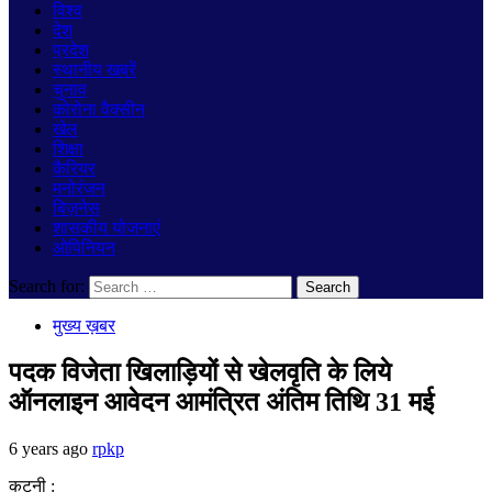
विश्व
देश
प्रदेश
स्थानीय खबरें
चुनाव
कोरोना वैक्सीन
खेल
शिक्षा
कैरियर
मनोरंजन
बिज़नेस
शासकीय योजनाएं
ओपिनियन
Search for:
मुख्य ख़बर
पदक विजेता खिलाड़‍ियों से खेलवृति के लिये
ऑनलाइन आवेदन आमंत्रित अंतिम तिथि 31 मई
6 years ago
rpkp
कटनी :