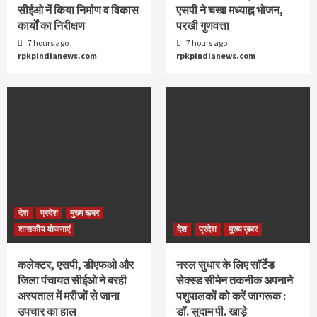
सीईओ नें किया निर्माण व विकास
एसपी ने चखा मध्याह्न भोजन,
कार्यों का निरीक्षण
परखी गुणवत्ता
7 hours ago
7 hours ago
rpkpindianews.com
rpkpindianews.com
देश
प्रदेश
मुख्य ख़बर
शासकीय योजनाएं
देश
प्रदेश
मुख्य ख़बर
कलेक्टर, एसपी, डीएफओ और
नस्ल सुधार के लिए सॉर्टेड
जिला पंचायत सीईओ ने बरही
सेक्स्ड सीमेन तकनीक अपनाने
अस्पताल में मरीजों से जाना
पशुपालकों को करें जागरूक :
उपचार का हाल
डॉ. सुदाम पी. खाड़े