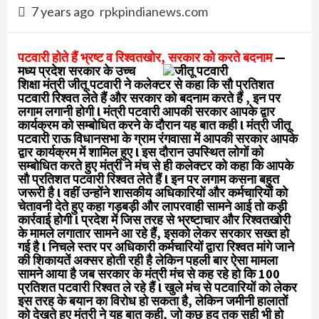
7 years ago
rpkpindianews.com
पटवारी होते हैं भ्रष्ट व रिश्वतखोर, सरकार को करते बदनाम
—
मध्य प्रदेश सरकार के उच्च
शिक्षा मंत्री जीतू पटवारी ने कलेक्टर से कहा कि सौ प्रतिशत
पटवारी रिश्वत लेते हैं और सरकार को बदनाम करते हैं , इन पर
लगाम लगानी होगी l मंत्री पटवारी आपकी सरकार आपके द्वार
कार्यक्रम को सम्बोधित करने के दौरान यह बात कही l मंत्री जीतू
पटवारी राऊ विधानसभा के ग्राम रंगवासा में आपकी सरकार आपके
द्वार कार्यक्रम में शामिल हुए l इस दौरान उपस्थित लोगों को
सम्बोधित करते हुए मंत्री ने मंच से ही कलेक्टर को कहा कि आपके
सौ प्रतिशत पटवारी रिश्वत लेते हैं l इन पर लगाम कसना बहुत
जरूरी है l वहीं उन्होंने शासकीय अधिकारियों और कर्मचारियों को
चेतावनी देते हुए कहा गड़बड़ी और लापरवाही सामने आई तो कड़ी
कार्रवाई होगी l प्रदेश में जिस तरह से भ्रष्टाचार और रिश्वतखोरी
के मामले लगातार सामने आ रहे हैं, इसको लेकर सरकार सख्त हो
गई है l निचले स्तर पर अधिकारी कर्मचारियों द्वारा रिश्वत मांगे जाने
की शिकायतें अक्सर होती रही है लेकिन पहली बार ऐसा मामला
सामने आया है जब सरकार के मंत्री मंच से कह रहे हो कि 100
प्रतिशत पटवारी रिश्वत ले रहे हैं l खुले मंच से पटवारियों को लेकर
इस तरह के बयान का विरोध हो सकता है, लेकिन जमीनी हालातों
को देखते हुए मंत्री ने यह बात कही, जो कुछ हद तक सही भी हो