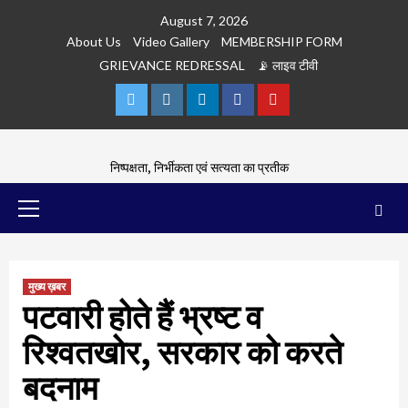
Skip
August 7, 2026
to
About Us
Video Gallery
MEMBERSHIP FORM
content
GRIEVANCE REDRESSAL
📡 लाइव टीवी
Twitter
Instagram
Linkedln
Facebook
Youtube
निष्पक्षता, निर्भीकता एवं सत्यता का प्रतीक
Primary
Menu
मुख्य ख़बर
पटवारी होते हैं भ्रष्ट व
रिश्वतखोर, सरकार को करते
बदनाम