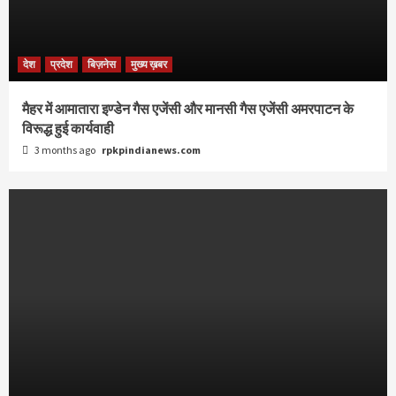
देश
प्रदेश
बिज़नेस
मुख्य ख़बर
मैहर में आमातारा इण्डेन गैस एजेंसी और मानसी गैस एजेंसी अमरपाटन के
विरूद्ध हुई कार्यवाही
3 months ago
rpkpindianews.com