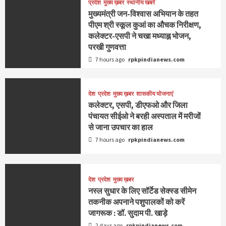
प्रदेश
मुख्य ख़बर
स्थानीय खबरें
मुख्यमंत्री जन-विश्वास अभियान के तहत
पीएम श्री स्कूल कुआं का औचक निरीक्षण,
कलेक्टर-एसपी ने चखा मध्याह्न भोजन,
परखी गुणवत्ता
7 hours ago
rpkpindianews.com
देश
प्रदेश
मुख्य ख़बर
शासकीय योजनाएं
कलेक्टर, एसपी, डीएफओ और जिला
पंचायत सीईओ ने बरही अस्पताल में मरीजों
से जाना उपचार का हाल
7 hours ago
rpkpindianews.com
देश
प्रदेश
मुख्य ख़बर
नस्ल सुधार के लिए सॉर्टेड सेक्स्ड सीमेन
तकनीक अपनाने पशुपालकों को करें
जागरूक : डॉ. सुदाम पी. खाड़े
2 days ago
rpkpindianews.com