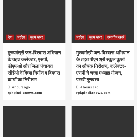
देश
प्रदेश
मुख्य ख़बर
प्रदेश
मुख्य ख़बर
स्थानीय खबरें
मुख्यमंत्री जन-विश्वास अभियान
मुख्यमंत्री जन-विश्वास अभियान
के तहत कलेक्टर, एसपी,
के तहत पीएम श्री स्कूल कुआं
डीएफओ और जिला पंचायत
का औचक निरीक्षण, कलेक्टर-
सीईओ नें किया निर्माण व विकास
एसपी ने चखा मध्याह्न भोजन,
कार्यों का निरीक्षण
परखी गुणवत्ता
4 hours ago
4 hours ago
rpkpindianews.com
rpkpindianews.com