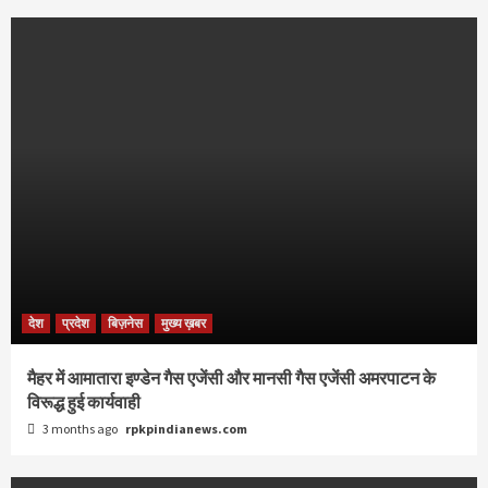
देश
प्रदेश
बिज़नेस
मुख्य ख़बर
मैहर में आमातारा इण्डेन गैस एजेंसी और मानसी गैस एजेंसी अमरपाटन के
विरूद्ध हुई कार्यवाही
3 months ago
rpkpindianews.com