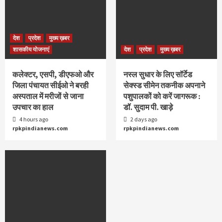
देश
प्रदेश
मुख्य ख़बर
शासकीय योजनाएं
देश
प्रदेश
मुख्य ख़बर
कलेक्टर, एसपी, डीएफओ और
नस्ल सुधार के लिए सॉर्टेड
जिला पंचायत सीईओ ने बरही
सेक्स्ड सीमेन तकनीक अपनाने
अस्पताल में मरीजों से जाना
पशुपालकों को करें जागरूक :
उपचार का हाल
डॉ. सुदाम पी. खाड़े
4 hours ago
2 days ago
rpkpindianews.com
rpkpindianews.com