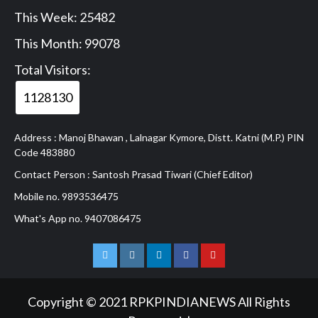
This Week: 25482
This Month: 99078
Total Visitors:
1128130
Address : Manoj Bhawan , Lalnagar Kymore, Distt. Katni (M.P.) PIN
Code 483880
Contact Person : Santosh Prasad Tiwari (Chief Editor)
Mobile no. 9893536475
What's App no. 9407086475
Twitter
Instagram
Linkedln
Facebook
Youtube
Copyright © 2021 RPKPINDIANEWS All Rights