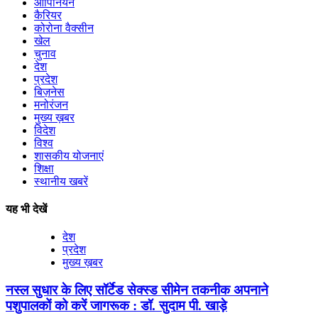
ओपिनियन
कैरियर
कोरोना वैक्सीन
खेल
चुनाव
देश
प्रदेश
बिज़नेस
मनोरंजन
मुख्य ख़बर
विदेश
विश्व
शासकीय योजनाएं
शिक्षा
स्थानीय खबरें
यह भी देखें
देश
प्रदेश
मुख्य ख़बर
नस्ल सुधार के लिए सॉर्टेड सेक्स्ड सीमेन तकनीक अपनाने
पशुपालकों को करें जागरूक : डॉ. सुदाम पी. खाड़े