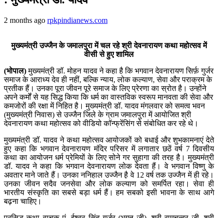
2 months ago
rpkpindianews.com
मुख्यमंत्री उज्जैन के जमालपुरा में चल रहे श्री देवनारायण कथा महोत्सव में
वीसी से हुए शामिल
(भोपाल)
मुख्यमंत्री डॉ. मोहन यादव ने कहा है कि भगवान देवनारायण सिर्फ़ गुर्जर
समाज के आराध्य देव ही नहीं, बल्कि न्याय, लोक कल्याण, सेवा और पराक्रम के
प्रतीक हैं। उनका पूरा जीवन पूरे समाज के लिए प्रेरणा का स्रोत है। उन्होंने
अपने कर्मों से यह सिद्ध किया कि धर्म का वास्तविक स्वरूप मानवता की सेवा और
कमजोरों की रक्षा में निहित है‌। मुख्यमंत्री डॉ. यादव मंगलवार को समत्व भवन
(मुख्यमंत्री निवास) से उज्जैन जिले के ग्राम जमालपुरा में आयोजित श्री
देवनारायण कथा महोत्सव को वीडियो कॉन्फ्रेंसिंग से संबोधित कर रहे थे।
मुख्यमंत्री डॉ. यादव ने कथा महोत्सव आयोजकों को बधाई और शुभकामनाएं देते
हुए कहा कि भगवान देवनारायण मंदिर परिसर में लगातार छठें वर्ष 7 दिवसीय
कथा का आयोजन धर्म प्रेमियों के लिए सोने गर सुहागा की तरह है। मुख्यमंत्री
डॉ. यादव ने कहा कि भगवान देवनारायण लोक देवता हैं। वे भगवान विष्णु के
अवतार माने जाते हैं। उनका ननिहाल उज्जैन है़ वे 12 वर्ष तक उज्जैन में ही रहे।
उनका जीवन सदैव जनसेवा और लोक कल्याण को समर्पित रहा। सेवा ही
भारतीय संस्कृति का सबसे बड़ा धर्म हैं। हम सबको इसी भावना के साथ आगे
बढ़ना चाहिए।
प्रसिद्ध कथा वाचक पं. ईश्वर सिंह गुर्जर (भगत जी), श्री रामचन्द्र जी, श्री