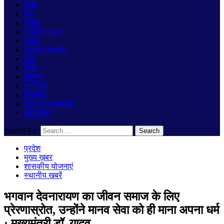
विश्व
देश
प्रदेश
स्थानीय खबरें
चुनाव
कोरोना वैक्सीन
खेल
शिक्षा
कैरियर
मनोरंजन
बिज़नेस
शासकीय योजनाएं
ओपिनियन
Search for:
प्रदेश
मुख्य ख़बर
शासकीय योजनाएं
स्थानीय खबरें
भगवान देवनारायण का जीवन समाज के लिए
प्रेरणास्रोत, उन्होंने मानव सेवा को ही माना अपना धर्म
: मुख्यमंत्री डॉ. यादव