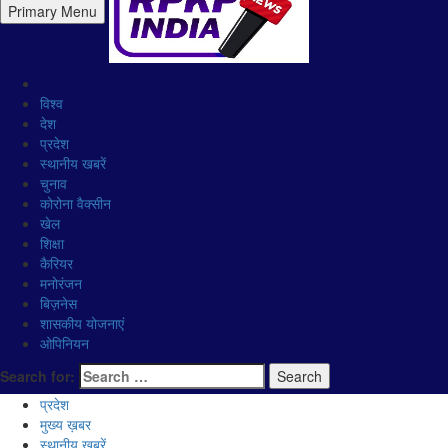
Primary Menu
विश्व
देश
प्रदेश
स्थानीय खबरें
चुनाव
कोरोना वैक्सीन
खेल
शिक्षा
कैरियर
मनोरंजन
बिज़नेस
शासकीय योजनाएं
ओपिनियन
Search for:
प्रदेश
मुख्य ख़बर
स्थानीय खबरें