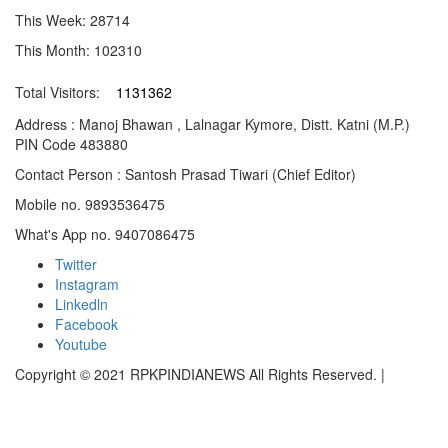
This Week: 28714
This Month: 102310
Total Visitors:
1131362
Address : Manoj Bhawan , Lalnagar Kymore, Distt. Katni (M.P.)
PIN Code 483880
Contact Person : Santosh Prasad Tiwari (Chief Editor)
Mobile no. 9893536475
What's App no. 9407086475
Twitter
Instagram
Linkedln
Facebook
Youtube
Copyright © 2021 RPKPINDIANEWS All Rights Reserved.
|