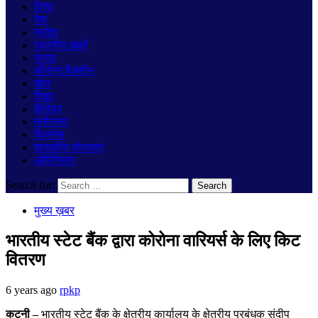
विश्व
देश
प्रदेश
स्थानीय खबरें
चुनाव
कोरोना वैक्सीन
खेल
शिक्षा
कैरियर
मनोरंजन
बिज़नेस
शासकीय योजनाएं
ओपिनियन
Search for:
मुख्य ख़बर
भारतीय स्टेट बैंक द्वारा कोरोना वारियर्स के लिए किट
वितरण
6 years ago
rpkp
कटनी
–
भारतीय स्टेट बैंक के क्षेत्रीय कार्यालय के क्षेत्रीय प्रबंधक संदीप