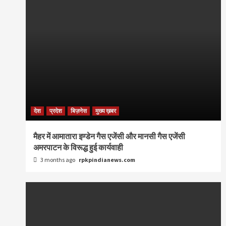
देश
प्रदेश
बिज़नेस
मुख्य ख़बर
मैहर में आमातारा इण्डेन गैस एजेंसी और मानसी गैस एजेंसी
अमरपाटन के विरूद्ध हुई कार्यवाही
3 months ago
rpkpindianews.com