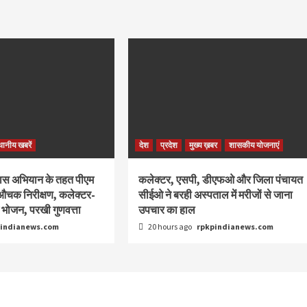
थानीय खबरें
देश
प्रदेश
मुख्य ख़बर
शासकीय योजनाएं
्वास अभियान के तहत पीएम
कलेक्टर, एसपी, डीएफओ और जिला पंचायत
 औचक निरीक्षण, कलेक्टर-
सीईओ ने बरही अस्पताल में मरीजों से जाना
न भोजन, परखी गुणवत्ता
उपचार का हाल
pindianews.com
20 hours ago
rpkpindianews.com