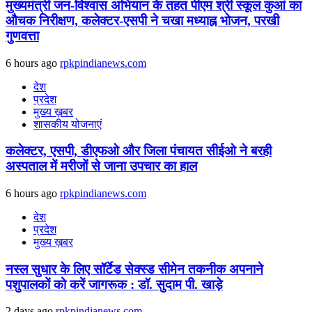
मुख्यमंत्री जन-विश्वास अभियान के तहत पीएम श्री स्कूल कुआं का
औचक निरीक्षण, कलेक्टर-एसपी ने चखा मध्याह्न भोजन, परखी
गुणवत्ता
6 hours ago
rpkpindianews.com
देश
प्रदेश
मुख्य ख़बर
शासकीय योजनाएं
कलेक्टर, एसपी, डीएफओ और जिला पंचायत सीईओ ने बरही
अस्पताल में मरीजों से जाना उपचार का हाल
6 hours ago
rpkpindianews.com
देश
प्रदेश
मुख्य ख़बर
नस्ल सुधार के लिए सॉर्टेड सेक्स्ड सीमेन तकनीक अपनाने
पशुपालकों को करें जागरूक : डॉ. सुदाम पी. खाड़े
2 days ago
rpkpindianews.com