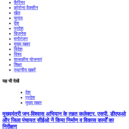
कैरियर
कोरोना वैक्सीन
खेल
चुनाव
देश
प्रदेश
बिज़नेस
मनोरंजन
मुख्य ख़बर
विदेश
विश्व
शासकीय योजनाएं
शिक्षा
स्थानीय खबरें
यह भी देखें
देश
प्रदेश
मुख्य ख़बर
मुख्यमंत्री जन-विश्वास अभियान के तहत कलेक्टर, एसपी, डीएफओ
और जिला पंचायत सीईओ नें किया निर्माण व विकास कार्यों का
निरीक्षण