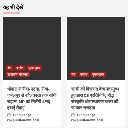
यह भी देखें
देश
प्रदेश
मुख्य ख़बर
शासकीय योजनाएं
देश
प्रदेश
मुख्य ख़बर
भोपाल से रीवा-पटना, रीवा-
सांची की विरासत देख मंत्रमुग्ध
जबलपुर से कोलकाता तक सीधी
हुए BRICS प्रतिनिधि, बौद्ध
उड़ान! MP को मिलेंगी 4 नई
संस्कृति और स्थापत्य कला की
हवाई सेवाएं
जमकर सराहना
10 hours ago
10 hours ago
rpkpindianews.com
rpkpindianews.com