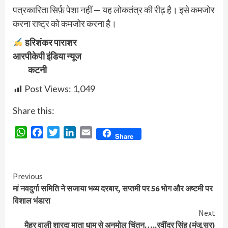
पत्रकारिता सिर्फ़ पेशा नहीं — यह लोकतंत्र की रीढ़ है। इसे कमजोर
करना राष्ट्र को कमजोर करना है।
हरिशंकर पाराशर
आरपीकेपी इंडिया न्यूज
कटनी
Post Views:
1,049
Share this:
WhatsApp
Facebook
Twitter
LinkedIn
Email
Share
Continue
Previous
मां नवदुर्गा समिति ने सजाया भव्य दरबार, सप्तमी पर 56 भोग और अष्टमी पर
Reading
विशाल भंडारा
Next
मैहर वाली शारदा माता धाम से अनमोल चिंतन…..रवींद्र सिंह (मंजू सर)