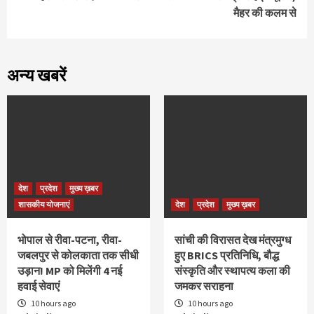
मैहर की कलम से
अन्य खबरें
देश
प्रदेश
मुख्य ख़बर
शासकीय योजनाएं
देश
प्रदेश
मुख्य ख़बर
भोपाल से रीवा-पटना, रीवा-
सांची की विरासत देख मंत्रमुग्ध
जबलपुर से कोलकाता तक सीधी
हुए BRICS प्रतिनिधि, बौद्ध
उड़ान! MP को मिलेंगी 4 नई
संस्कृति और स्थापत्य कला की
हवाई सेवाएं
जमकर सराहना
10 hours ago
10 hours ago