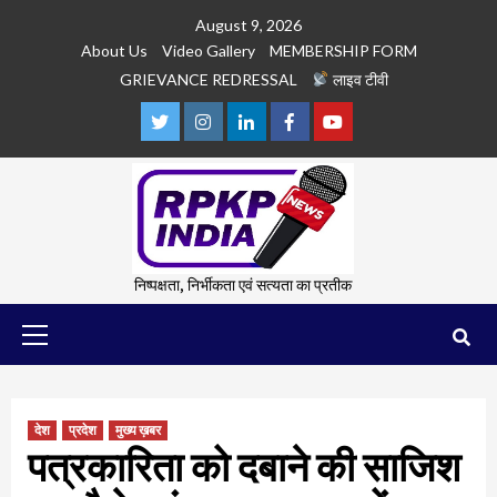
Skip
August 9, 2026
to
About Us
Video Gallery
MEMBERSHIP FORM
content
GRIEVANCE REDRESSAL
लाइव टीवी
Twitter
Instagram
Linkedln
Facebook
Youtube
निष्पक्षता, निर्भीकता एवं सत्यता का प्रतीक
Primary
Menu
देश
प्रदेश
मुख्य ख़बर
पत्रकारिता को दबाने की साजिश