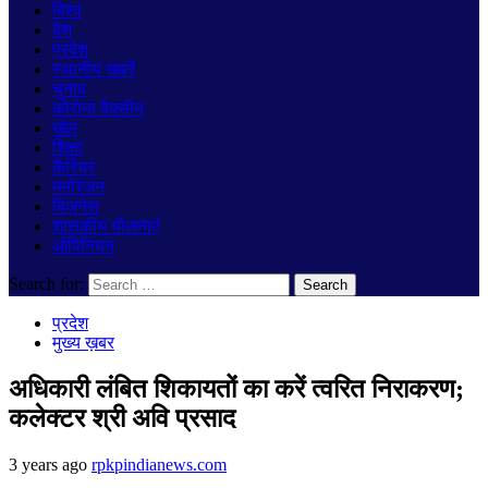
विश्व
देश
प्रदेश
स्थानीय खबरें
चुनाव
कोरोना वैक्सीन
खेल
शिक्षा
कैरियर
मनोरंजन
बिज़नेस
शासकीय योजनाएं
ओपिनियन
Search for:
प्रदेश
मुख्य ख़बर
अधिकारी लंबित शिकायतों का करें त्वरित निराकरण;
कलेक्टर श्री अवि प्रसाद
3 years ago
rpkpindianews.com