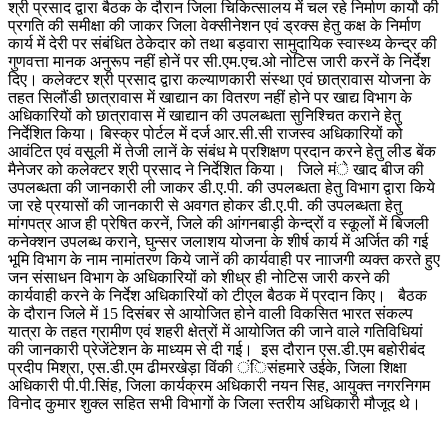
श्री प्रसाद द्वारा बैठक के दौरान जिला चिकित्सालय में चल रहे निर्माण कार्याे की
प्रगति की समीक्षा की जाकर जिला वेक्सीनेशन एवं ड्रक्स हेतु कक्ष के निर्माण
कार्य में देरी पर संबंधित ठेकेदार को तथा बड़वारा सामुदायिक स्वास्थ्य केन्द्र की
गुणवत्ता मानक अनुरूप नहीं होनें पर सी.एम.एच.ओ नोटिस जारी करनें के निर्देश
दिए। कलेक्टर श्री प्रसाद द्वारा कल्याणकारी संस्था एवं छात्रावास योजना के
तहत सिलौंडी छात्रावास में खाद्यान का वितरण नहीं होने पर खाद्य विभाग के
अधिकारियों को छात्रावास में खाद्यान की उपलब्धता सुनिश्चित कराने हेतु
निर्देशित किया। बिस्क्र पोर्टल में दर्ज आर.सी.सी राजस्व अधिकारियों को
आवंटित एवं वसूली में तेजी लानें के संबंध मे प्रशिक्षण प्रदान करने हेतु लीड बेंक
मैनेजर को कलेक्टर श्री प्रसाद ने निर्देशित किया। जिले मंे खाद बीज की
उपलब्धता की जानकारी ली जाकर डी.ए.पी. की उपलब्धता हेतु विभाग द्वारा किये
जा रहे प्रयासों की जानकारी से अवगत होकर डी.ए.पी. की उपलब्धता हेतु
मांगपत्र आज ही प्रेषित करनें, जिले की आंगनबाड़ी केन्द्रों व स्कूलों में बिजली
कनेक्शन उपलब्ध कराने, घुन्सर जलाशय योजना के शीर्ष कार्य में अर्जित की गई
भूमि विभाग के नाम नामांतरण किये जानें की कार्यवाही पर नााजगी व्यक्त करते हुए
जन संसाधन विभाग के अधिकारियों को शीध्र ही नोटिस जारी करने की
कार्यवाही करने के निर्देश अधिकारियों को टीएल बैठक में प्रदान किए। बैठक
के दौरान जिले में 15 दिसंबर से आयोजित होने वाली विकसित भारत संकल्प
यात्रा के तहत ग्रामीण एवं शहरी क्षेत्रों में आयोजित की जाने वाले गतिविधियां
की जानकारी प्रेजेंटेशन के माध्यम से दी गई। इस दौरान एस.डी.एम बहोरीबंद
प्रदीप मिश्रा, एस.डी.एम ढीमरखेड़ा विंकी ंिसंहमारे उईके, जिला शिक्षा
अधिकारी पी.पी.सिंह, जिला कार्यक्रम अधिकारी नयन सिह, आयुक्त नगरनिगम
विनोद कुमार शुक्ल सहित सभी विभागों के जिला स्तरीय अधिकारी मौजूद थे।