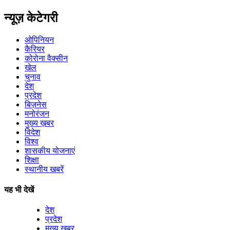
न्यूज़ केटेगरी
ओपिनियन
कैरियर
कोरोना वैक्सीन
खेल
चुनाव
देश
प्रदेश
बिज़नेस
मनोरंजन
मुख्य ख़बर
विदेश
विश्व
शासकीय योजनाएं
शिक्षा
स्थानीय खबरें
यह भी देखें
देश
प्रदेश
मुख्य ख़बर