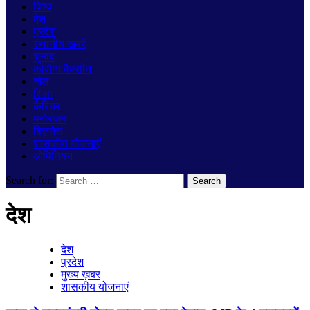
विश्व
देश
प्रदेश
स्थानीय खबरें
चुनाव
कोरोना वैक्सीन
खेल
शिक्षा
कैरियर
मनोरंजन
बिज़नेस
शासकीय योजनाएं
ओपिनियन
Search for:
देश
देश
प्रदेश
मुख्य ख़बर
शासकीय योजनाएं