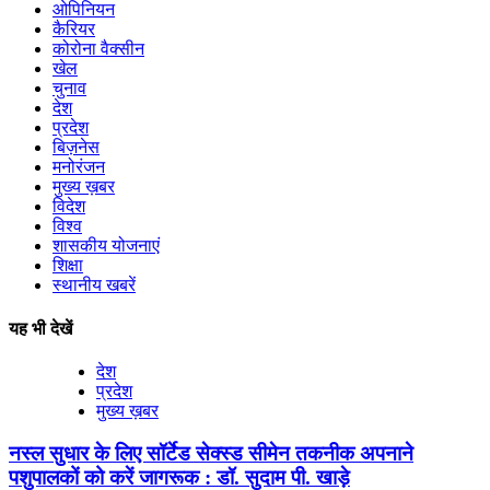
ओपिनियन
कैरियर
कोरोना वैक्सीन
खेल
चुनाव
देश
प्रदेश
बिज़नेस
मनोरंजन
मुख्य ख़बर
विदेश
विश्व
शासकीय योजनाएं
शिक्षा
स्थानीय खबरें
यह भी देखें
देश
प्रदेश
मुख्य ख़बर
नस्ल सुधार के लिए सॉर्टेड सेक्स्ड सीमेन तकनीक अपनाने
पशुपालकों को करें जागरूक : डॉ. सुदाम पी. खाड़े