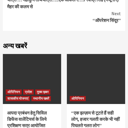
Reading
मैहर की कलम से
Next
“ऑपरेशन सिंदूर”
अन्य खबरें
ओपिनियन
प्रदेश
मुख्य ख़बर
शासकीय योजनाएं
स्थानीय खबरें
ओपिनियन
आपदा प्रबंधन हेतु सिविल
“एक इल्ज़ाम से टूटते हैं सही
डिफेंस वालेंटियर्स के लिये
लोग, हजार गलती करके भी नहीं
प्रशिक्षण सत्र आयोजित
पिघलते गलत लोग”